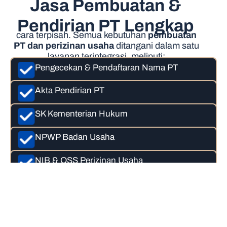
Jasa Pembuatan &
Pendirian PT Lengkap
cara terpisah. Semua kebutuhan
pembuatan
PT dan perizinan usaha
ditangani dalam satu
layanan terintegrasi, meliputi:
Pengecekan & Pendaftaran Nama PT
Akta Pendirian PT
SK Kementerian Hukum
NPWP Badan Usaha
NIB & OSS Perizinan Usaha
Semua proses dilakukan secara
profesional dan sesuai regulasi terbaru.