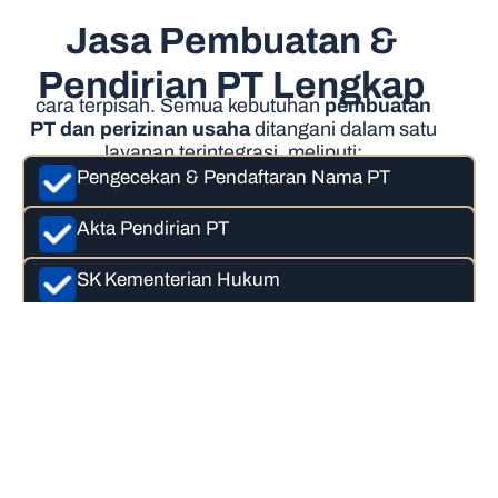
Jasa Pembuatan &
Pendirian PT Lengkap
cara terpisah. Semua kebutuhan
pembuatan
PT dan perizinan usaha
ditangani dalam satu
layanan terintegrasi, meliputi:
Pengecekan & Pendaftaran Nama PT
Akta Pendirian PT
SK Kementerian Hukum
NPWP Badan Usaha
NIB & OSS Perizinan Usaha
Semua proses dilakukan secara
profesional dan sesuai regulasi terbaru.