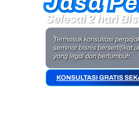
Jasa Pe
Jasa Pe
Selesai 2 hari B
Termasuk konsultasi perpaj
seminar bisnis bersertifikat
yang legal dan bertumbuh.
KONSULTASI GRATIS SE