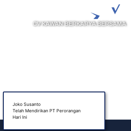
CV KAWAN BERKARYA BERSAMA
Phone :
0878-7394-8513
Email :
cs@legazy.co.id
Joko Susanto
Popul
Telah Mendirikan PT Perorangan
Hari Ini