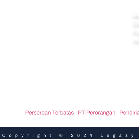
Navigation
Al
Home
Me
Ga
Perseroan Terbatas
Ku
PT Perorangan
Ja
Pendirian CV
Pendirian Koperasi
Pendirian Firma
Pendirian Yayasan
Pendirian Perkumpulan
PT PMA
ar Links :
Perseroan Terbatas
,
PT Perorangan
,
Pendiri
Copyright © 2024 Legazy