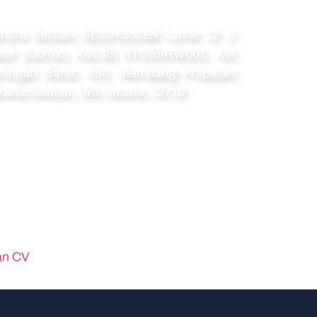
amat
nara Selatan BpJamsostek Lantai 12 Jl.
tot Subroto, Kav.38, RT006/RW001, Kel.
ningan Barat, Kec. Mampang Prapatan,
karta Selatan, DKI Jakarta, 12710
an CV