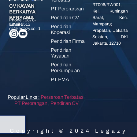
RT006/RW001,
CV KAWAN
PT Perorangan
Kel. Kuningan
BERKARYA
Pendirian CV
BERSAMA
Barat, Kec.
Phone :
0878-
Mampang
7394-8513
Email :
Pendirian
cs@legazy.co.id
Prapatan, Jakarta
Koperasi
Selatan, DKI
Pendirian Firma
Jakarta, 12710
Pendirian
Yayasan
Pendirian
Perkumpulan
PT PMA
Popular Links :
Perseroan Terbatas
,
PT Perorangan
,
Pendirian CV
Copyright © 2024 Legazy