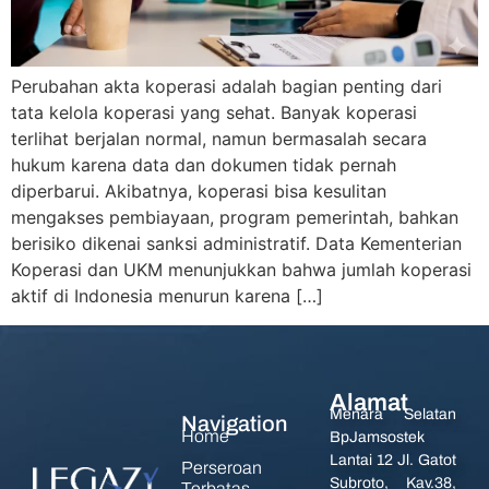
Perubahan akta koperasi adalah bagian penting dari
tata kelola koperasi yang sehat. Banyak koperasi
terlihat berjalan normal, namun bermasalah secara
hukum karena data dan dokumen tidak pernah
diperbarui. Akibatnya, koperasi bisa kesulitan
mengakses pembiayaan, program pemerintah, bahkan
berisiko dikenai sanksi administratif. Data Kementerian
Koperasi dan UKM menunjukkan bahwa jumlah koperasi
aktif di Indonesia menurun karena […]
Alamat
Menara Selatan
Navigation
Home
BpJamsostek
Lantai 12 Jl. Gatot
Perseroan
Subroto, Kav.38,
Terbatas