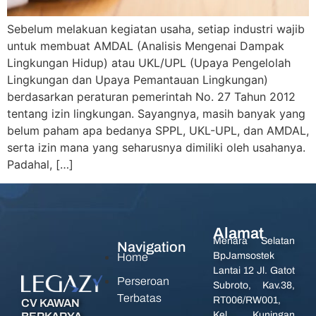
Sebelum melakuan kegiatan usaha, setiap industri wajib
untuk membuat AMDAL (Analisis Mengenai Dampak
Lingkungan Hidup) atau UKL/UPL (Upaya Pengelolah
Lingkungan dan Upaya Pemantauan Lingkungan)
berdasarkan peraturan pemerintah No. 27 Tahun 2012
tentang izin lingkungan. Sayangnya, masih banyak yang
belum paham apa bedanya SPPL, UKL-UPL, dan AMDAL,
serta izin mana yang seharusnya dimiliki oleh usahanya.
Padahal, […]
Alamat
Menara Selatan
Navigation
BpJamsostek
Home
Lantai 12 Jl. Gatot
Perseroan
Subroto, Kav.38,
Terbatas
RT006/RW001,
CV KAWAN
Kel. Kuningan