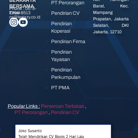
BERKARYA
PT Perorangan
BERSAMA
Barat, Kec.
Phone :
0878-
Mampang
Pendirian CV
7394-8513
Email :
cs@legazy.co.id
Prapatan, Jakarta
Pendirian
Selatan, DKI
Koperasi
Jakarta, 12710
Pendirian Firma
Pendirian
Yayasan
Pendirian
Perkumpulan
PT PMA
Popular Links :
Perseroan Terbatas
,
PT Perorangan
,
Pendirian CV