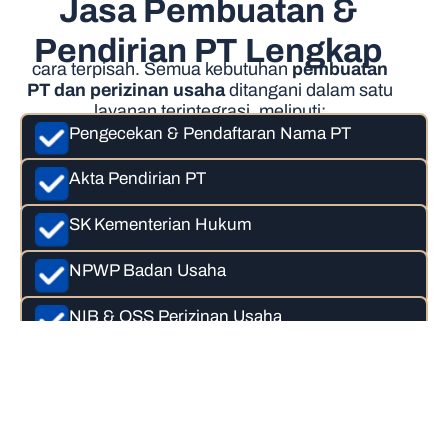
Jasa Pembuatan &
Pendirian PT Lengkap
cara terpisah. Semua kebutuhan
pembuatan
PT dan perizinan usaha
ditangani dalam satu
layanan terintegrasi, meliputi:
Pengecekan & Pendaftaran Nama PT
Akta Pendirian PT
SK Kementerian Hukum
NPWP Badan Usaha
NIB & OSS Perizinan Usaha
Semua proses dilakukan secara
profesional dan sesuai regulasi terbaru.