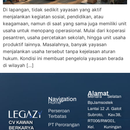
Di lapangan, tidak sedikit yayasan yang aktif
menjalankan kegiatan sosial, pendidikan, atau
keagamaan, namun di saat yang sama juga memiliki unit
usaha untuk menopang operasional. Mulai dari koperasi
pesantren, usaha percetakan sekolah, hingga unit usaha
produktif lainnya. Masalahnya, banyak yayasan
menjalankan usaha tersebut tanpa kejelasan aturan
hukum. Kondisi ini membuat pengelola yayasan berada
di wilayah […]
Alamat
Menara Selatan
Navigation
Home
BpJamsostek
Lantai 12 Jl. Gatot
Perseroan
Subroto, Kav.38,
Terbatas
RT006/RW001,
CV KAWAN
PT Perorangan
Kel. Kuningan
BERKARYA