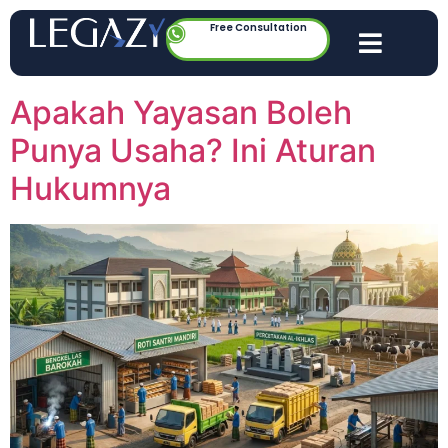
Free Consultation
Apakah Yayasan Boleh
Punya Usaha? Ini Aturan
Hukumnya