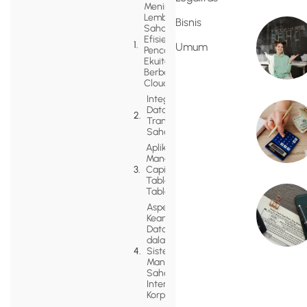
Meninggalkan
Lembar
Bisnis
Saham Fisik:
Efisiensi
Umum
Pencatatan
Ekuitas
Berbasis
Cloud
Integrasi
Data
Transaksi
Saham
Aplikasi
Manajemen
Capitalization
Table (Cap
Table)
Aspek
Keamanan
Data Siber
dalam
Sistem
Manajemen
Saham
Internal
Korporasi