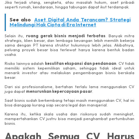
Jika terjadi utang, sengketa, atau masalah hukum, aset pribadi
seperti rumah, kendaraan, hingga tabungan dapat ikut terdampak.
See also
Aset Digital Anda Terancam? Strategi
Melindungi Hak Cipta di Era Internet
Selain itu,
ruang gerak bisnis menjadi terbatas
. Banyak mitra
strategis, klien besar, dan lembaga keuangan lebih memilih bekerja
sama dengan PT karena struktur hukumnya lebih jelas. Akibatnya,
peluang proyek besar bisa terlewat hanya karena bentuk badan
usaha.
Risiko lainnya adalah
kesulitan ekspansi dan pendanaan
. CV tidak
memiliki sistem kepemilikan saham, sehingga tidak ideal untuk
menarik investor atau melakukan pengembangan bisnis berskala
besar.
Dari sisi profesionalisme, bertahan terlalu lama menggunakan CV
juga dapat
menurunkan kepercayaan pasar
.
Saat bisnis sudah berkembang tetapi masih menggunakan CV, hal ini
bisa dianggap kurang siap secara legal dan manajerial.
Karena itu, ketika skala usaha dan risikonya sudah meningkat,
mempertahankan CV justru bisa menjadi penghambat pertumbuhan
bisnis.
Apakah Semua CV Harus