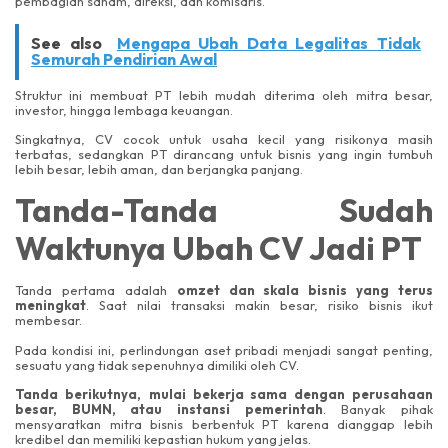
pembagian saham, direksi, dan komisaris.
See also
Mengapa Ubah Data Legalitas Tidak
Semurah Pendirian Awal
Struktur ini membuat PT lebih mudah diterima oleh mitra besar,
investor, hingga lembaga keuangan.
Singkatnya, CV cocok untuk usaha kecil yang risikonya masih
terbatas, sedangkan PT dirancang untuk bisnis yang ingin tumbuh
lebih besar, lebih aman, dan berjangka panjang.
Tanda-Tanda Sudah
Waktunya Ubah CV Jadi PT
Tanda pertama adalah
omzet dan skala bisnis yang terus
meningkat
. Saat nilai transaksi makin besar, risiko bisnis ikut
membesar.
Pada kondisi ini, perlindungan aset pribadi menjadi sangat penting,
sesuatu yang tidak sepenuhnya dimiliki oleh CV.
Tanda berikutnya,
mulai bekerja sama dengan perusahaan
besar, BUMN, atau instansi pemerintah
. Banyak pihak
mensyaratkan mitra bisnis berbentuk PT karena dianggap lebih
kredibel dan memiliki kepastian hukum yang jelas.