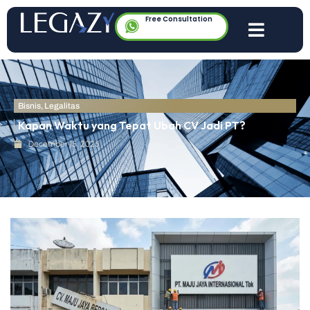
Free Consultation
Bisnis
,
Legalitas
Kapan Waktu yang Tepat Ubah CV Jadi PT?
December 15, 2025