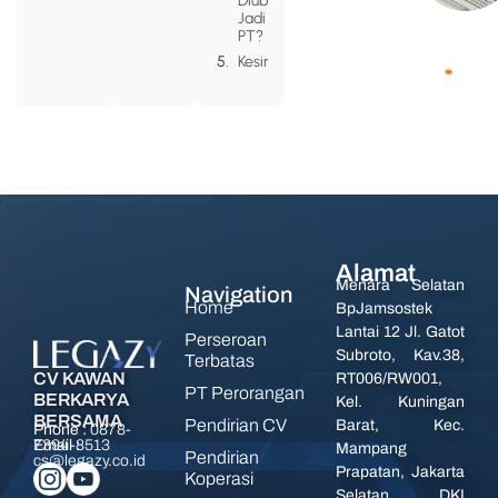
Diubah
Jadi
PT?
Kesimpulan
Alamat
Menara Selatan
Navigation
Home
BpJamsostek
Lantai 12 Jl. Gatot
Perseroan
Subroto, Kav.38,
Terbatas
CV KAWAN
RT006/RW001,
PT Perorangan
BERKARYA
Kel. Kuningan
BERSAMA
Pendirian CV
Barat, Kec.
Phone :
0878-
7394-8513
Email :
Mampang
Pendirian
cs@legazy.co.id
Prapatan, Jakarta
Koperasi
Selatan, DKI