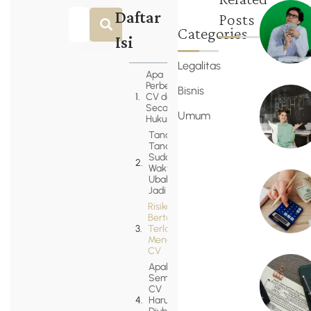
Daftar
Posts
Categories
Isi
Legalitas
Apa
Perbedaan
Bisnis
CV dan PT
Secara
Umum
Hukum?
Tanda-
Tanda
Sudah
Waktunya
Ubah CV
Jadi PT
Risiko
Bertahan
Terlalu Lama
Menggunakan
CV
Apakah
Semua
CV
Harus