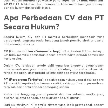
Lalu,
kapan sebenarnya waktu yang tepat untuk naik kelas dari
CV ke PT?
Artikel ini akan membantu Anda memahami jawabannya
dari sisi hukum dan praktik bisnis.
Apa Perbedaan CV dan PT
Secara Hukum?
Secara hukum, CV dan PT memiliki perbedaan mendasar yang
berdampak langsung pada tanggung jawab pemilik, struktur usaha,
dan keamanan bisnis.
CV (Commanditaire Vennootschap)
bukan badan hukum. Artinya,
CV tidak memiliki pemisahan penuh antara harta pribadi pemilik dan
harta usaha.
Dalam CV, terdapat sekutu aktif yang bertanggung jawab penuh
atas seluruh kewajiban bisnis, termasuk utang dan risiko hukum. Jika
terjadi masalah, aset pribadi sekutu aktif dapat ikut terdampak.
PT (Perseroan Terbatas)
adalah badan hukum yang diakui negara.
PT memiliki kepribadian hukum sendiri, sehingga harta perusahaan
terpisah dari harta pribadi pemegang saham.
Risiko dan tanggung jawab pemilik dibatasi sebesar modal yang
disetor, selama pengelolaan dilakukan sesuai aturan.
Dari sisi struktur, PT memiliki sistem yang lebih profesional, seperti