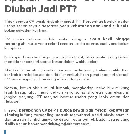
Diubah Jadi PT?
Tidak semua CV wajib diubah menjadi PT. Perubahan bentuk badan
usaha seharusnya didasarkan pada
kebutuhan dan kondisi bisnis
,
bukan sekadar ikut tren.
CV masih relevan untuk usaha dengan
skala kecil hingga
menengah
, risiko yang relatif rendah, serta operasional yang belum
kompleks.
Misalnya, bisnis keluarga, usaha jasa lokal, atau usaha yang belum
memiliki rencana ekspansi besar dalam waktu dekat.
Jika bisnis masih dijalankan secara sederhana, belum melibatkan
kontrak bernilai besar, dan tidak membutuhkan pendanaan eksternal,
CV bisa menjadi pilihan yang efisien dan praktis.
Namun, ketika bisnis mulai tumbuh, menghadapi risiko hukum yang
lebih besar, atau menargetkan kerja sama strategis dan ekspansi
jangka panjang, PT menjadi bentuk usaha yang lebih aman dan
fleksibel.
Intinya,
perubahan CV ke PT bukan kewajiban, tetapi keputusan
strategis
.Yang terpenting adalah memahami posisi bisnis saat ini
dan arah pertumbuhannya ke depan, agar bentuk badan usaha yang
dipilih benar-benar mendukung tujuan tersebut.