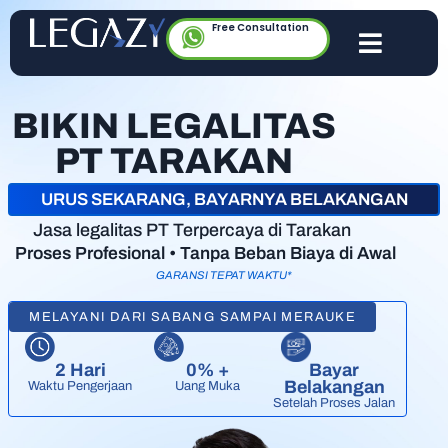
Free Consultation
BIKIN LEGALITAS
PT TARAKAN
URUS SEKARANG, BAYARNYA BELAKANGAN
Jasa legalitas PT Terpercaya di Tarakan
Proses Profesional • Tanpa Beban Biaya di Awal
GARANSI TEPAT WAKTU*
MELAYANI DARI SABANG SAMPAI MERAUKE
2 Hari
0% +
Bayar
Belakangan
Waktu Pengerjaan
Uang Muka
Setelah Proses Jalan