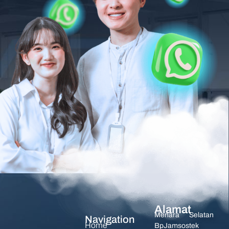
Alamat
Menara Selatan
Navigation
Home
BpJamsostek