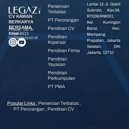
Lantai 12 Jl. Gatot
Perseroan
Subroto, Kav.38,
Terbatas
CV KAWAN
RT006/RW001,
PT Perorangan
BERKARYA
Kel. Kuningan
BERSAMA
Pendirian CV
Barat, Kec.
Phone :
0878-
7394-8513
Email :
Mampang
Pendirian
cs@legazy.co.id
Prapatan, Jakarta
Koperasi
Selatan, DKI
Pendirian Firma
Jakarta, 12710
Pendirian
Yayasan
Pendirian
Perkumpulan
PT PMA
Popular Links :
Perseroan Terbatas
,
PT Perorangan
,
Pendirian CV