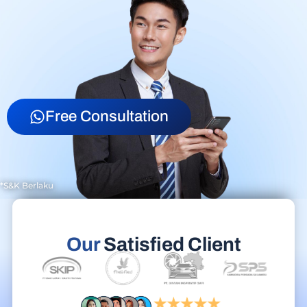
Free Consultation
*S&K Berlaku
Our
Satisfied Client