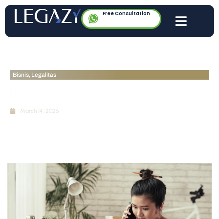
Free Consultation
Bisnis
,
Legalitas
Bisnis Rumahan Pakai Alamat Rumah untuk PT: Legal
atau Tidak di 2026?
March 14, 2026