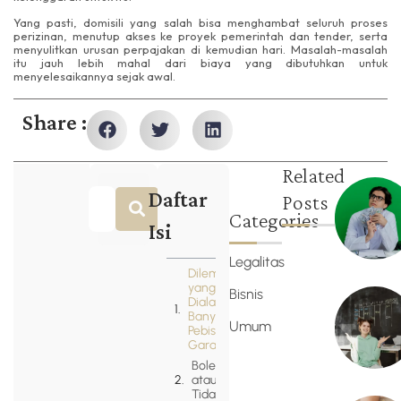
Yang pasti, domisili yang salah bisa menghambat seluruh proses
perizinan, menutup akses ke proyek pemerintah dan tender, serta
menyulitkan urusan perpajakan di kemudian hari. Masalah-masalah
itu jauh lebih mahal dari biaya yang dibutuhkan untuk
menyelesaikannya sejak awal.
Share :
Related
Daftar
Posts
Categories
Isi
Legalitas
Dilema
yang
Bisnis
Dialami
Banyak
Umum
Pebisnis
Garasi
Boleh
atau
Tidak?