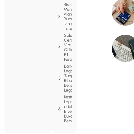
Risiko
Menggunakan
Alamat
Rumah Tanpa
Izin yang
Tepat
Solusi
Cerdas:
Virtual
Office dan
PT
Perorangan
Bangun
Legalitas
Tanpa
Ribet
Bersama
Legazy
Kesimpulan:
Legalitas
adalah
Investasi,
Bukan
Beban