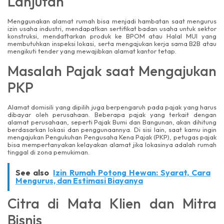
Lanjutan
Menggunakan alamat rumah bisa menjadi hambatan saat mengurus
izin usaha industri, mendapatkan sertifikat badan usaha untuk sektor
konstruksi, mendaftarkan produk ke BPOM atau Halal MUI yang
membutuhkan inspeksi lokasi, serta mengajukan kerja sama B2B atau
mengikuti tender yang mewajibkan alamat kantor tetap.
Masalah Pajak saat Mengajukan
PKP
Alamat domisili yang dipilih juga berpengaruh pada pajak yang harus
dibayar oleh perusahaan. Beberapa pajak yang terkait dengan
alamat perusahaan, seperti Pajak Bumi dan Bangunan, akan dihitung
berdasarkan lokasi dan penggunaannya. Di sisi lain, saat kamu ingin
mengajukan Pengukuhan Pengusaha Kena Pajak (PKP), petugas pajak
bisa mempertanyakan kelayakan alamat jika lokasinya adalah rumah
tinggal di zona pemukiman.
See also
Izin Rumah Potong Hewan: Syarat, Cara
Mengurus, dan Estimasi Biayanya
Citra di Mata Klien dan Mitra
Bisnis