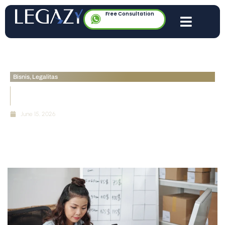
Free Consultation
Bisnis
,
Legalitas
Punya NIB di Shopee? Begini Dampaknya ke Pajak
Anda
June 15, 2026