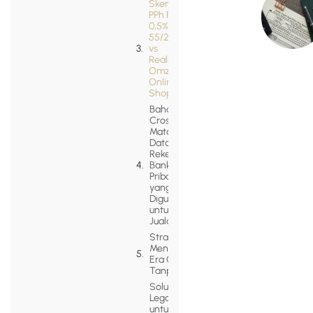
Skema
PPh Final
0,5% (PP
55/2022)
vs
Realita
Omzet
Online
Shop
Bahaya
Cross-
Matching
Data
Rekening
Bank
Pribadi
yang
Digunakan
untuk
Jualan
Strategi
Menghadapi
Era Coretax
Tanpa Panik
Solusi
Legazy
untuk