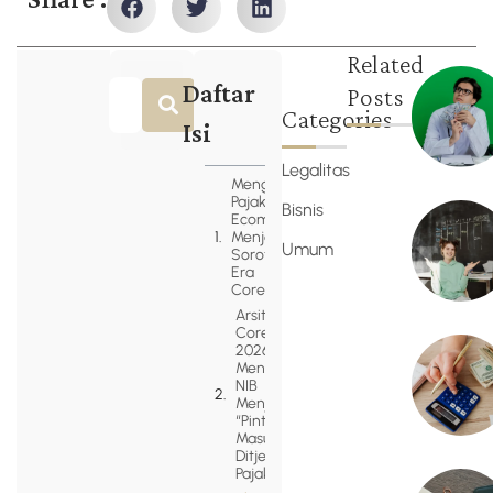
Share :
Related
Daftar
Posts
Categories
Isi
Legalitas
Mengapa
Pajak
Bisnis
Ecommerce
Menjadi
Umum
Sorotan di
Era
Coretax?
Arsitektur
Coretax
2026:
Mengapa
NIB
Menjadi
“Pintu
Masuk”
Ditjen
Pajak?