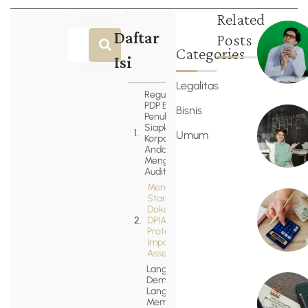
Related
Daftar
Posts
Categories
Isi
Legalitas
Regulasi UU
PDP Berjalan
Bisnis
Penuh:
Siapkah
Umum
Korporasi
Anda
Menghadapi
Audit?
Mengenal
Standar
Dokumentasi
DPIA (Data
Protection
Impact
Assessment)
Langkah
Demi
Langkah
Memetakan