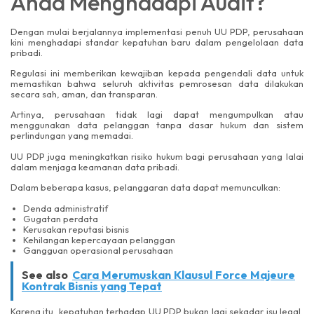
Anda Menghadapi Audit?
Dengan mulai berjalannya implementasi penuh UU PDP, perusahaan
kini menghadapi standar kepatuhan baru dalam pengelolaan data
pribadi.
Regulasi ini memberikan kewajiban kepada pengendali data untuk
memastikan bahwa seluruh aktivitas pemrosesan data dilakukan
secara sah, aman, dan transparan.
Artinya, perusahaan tidak lagi dapat mengumpulkan atau
menggunakan data pelanggan tanpa dasar hukum dan sistem
perlindungan yang memadai.
UU PDP juga meningkatkan risiko hukum bagi perusahaan yang lalai
dalam menjaga keamanan data pribadi.
Dalam beberapa kasus, pelanggaran data dapat memunculkan:
Denda administratif
Gugatan perdata
Kerusakan reputasi bisnis
Kehilangan kepercayaan pelanggan
Gangguan operasional perusahaan
See also
Cara Merumuskan Klausul Force Majeure
Kontrak Bisnis yang Tepat
Karena itu, kepatuhan terhadap UU PDP bukan lagi sekadar isu legal,