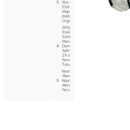
Alur Data
(Data
Mapping)
dalam
Organisasi
Mitigasi
Risiko
Sanksi:
Menghindari
Denda
Administratif
2% dari
Pendapatan
Tahunan
Kesimpulan:
Mentransformasi
Kepatuhan Data
Menjadi Nilai Jual
Perusahaan