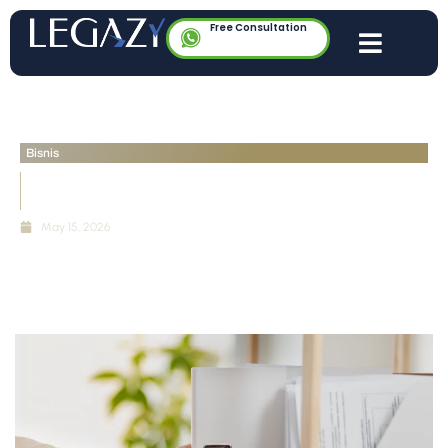
Free Consultation
Bisnis
Kepatuhan UU PDP: Standar Dokumentasi Wajib
untuk Pengendali Data
May 15, 2026