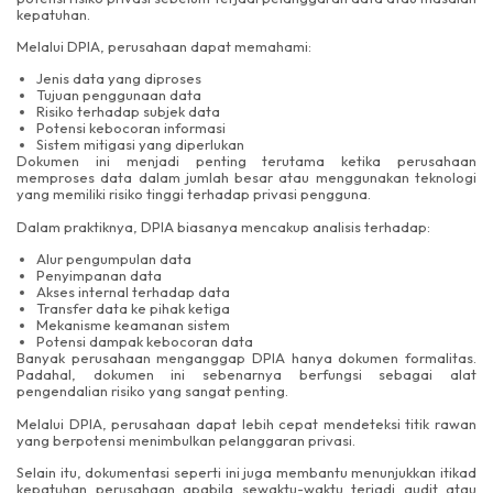
kepatuhan.
Melalui DPIA, perusahaan dapat memahami:
Jenis data yang diproses
Tujuan penggunaan data
Risiko terhadap subjek data
Potensi kebocoran informasi
Sistem mitigasi yang diperlukan
Dokumen ini menjadi penting terutama ketika perusahaan
memproses data dalam jumlah besar atau menggunakan teknologi
yang memiliki risiko tinggi terhadap privasi pengguna.
Dalam praktiknya, DPIA biasanya mencakup analisis terhadap:
Alur pengumpulan data
Penyimpanan data
Akses internal terhadap data
Transfer data ke pihak ketiga
Mekanisme keamanan sistem
Potensi dampak kebocoran data
Banyak perusahaan menganggap DPIA hanya dokumen formalitas.
Padahal, dokumen ini sebenarnya berfungsi sebagai alat
pengendalian risiko yang sangat penting.
Melalui DPIA, perusahaan dapat lebih cepat mendeteksi titik rawan
yang berpotensi menimbulkan pelanggaran privasi.
Selain itu, dokumentasi seperti ini juga membantu menunjukkan itikad
kepatuhan perusahaan apabila sewaktu-waktu terjadi audit atau