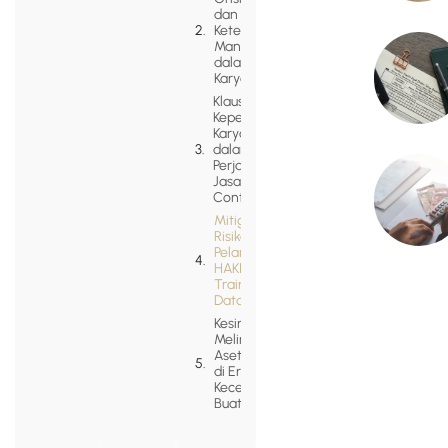
dan
Keterlibatan
Manusia
dalam
Karya
Klausul
Kepemilikan
Karya AI
dalam
Perjanjian
Jasa (Client
Contract)
Mitigasi
Risiko
Pelanggaran
HAKI pada
Training
Data AI
Kesimpulan:
Melindungi
Aset Kreatif
di Era
Kecerdasan
Buatan