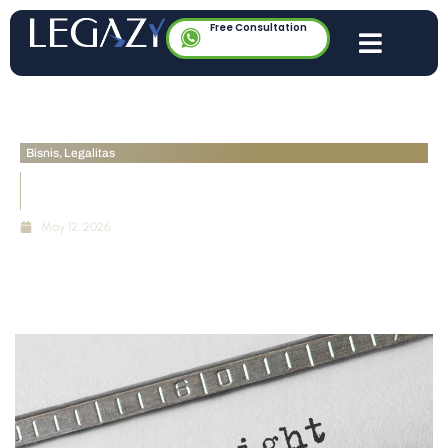
Free Consultation
Bisnis
,
Legalitas
Hak Cipta Karya AI Indonesia: Panduan Legal bagi
Agensi Kreatif
May 12, 2026