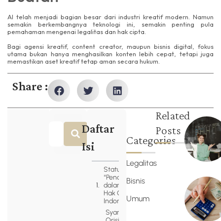
AI telah menjadi bagian besar dari industri kreatif modern. Namun
semakin berkembangnya teknologi ini, semakin penting pula
pemahaman mengenai legalitas dan hak cipta.
Bagi agensi kreatif, content creator, maupun bisnis digital, fokus
utama bukan hanya menghasilkan konten lebih cepat, tetapi juga
memastikan aset kreatif tetap aman secara hukum.
Share :
Related
Daftar
Posts
Categories
Isi
Legalitas
Status
“Pencipta”
Bisnis
dalam UU
Hak Cipta
Umum
Indonesia
Syarat
Orisinalitas