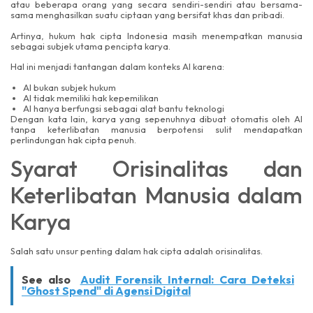
atau beberapa orang yang secara sendiri-sendiri atau bersama-
sama menghasilkan suatu ciptaan yang bersifat khas dan pribadi.
Artinya, hukum hak cipta Indonesia masih menempatkan manusia
sebagai subjek utama pencipta karya.
Hal ini menjadi tantangan dalam konteks AI karena:
AI bukan subjek hukum
AI tidak memiliki hak kepemilikan
AI hanya berfungsi sebagai alat bantu teknologi
Dengan kata lain, karya yang sepenuhnya dibuat otomatis oleh AI
tanpa keterlibatan manusia berpotensi sulit mendapatkan
perlindungan hak cipta penuh.
Syarat Orisinalitas dan
Keterlibatan Manusia dalam
Karya
Salah satu unsur penting dalam hak cipta adalah orisinalitas.
See also
Audit Forensik Internal: Cara Deteksi
"Ghost Spend" di Agensi Digital