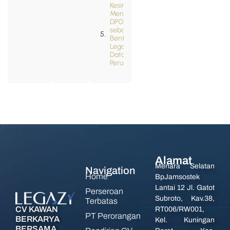
Kesimpulan:
Menunjuk
DPO
sebagai
Benteng
Legalitas
Data
Perusahaan
Alamat
Menara Selatan
Navigation
Home
BpJamsostek
Lantai 12 Jl. Gatot
Perseroan
Subroto, Kav.38,
Terbatas
CV KAWAN
RT006/RW001,
PT Perorangan
BERKARYA
Kel. Kuningan
BERSAMA