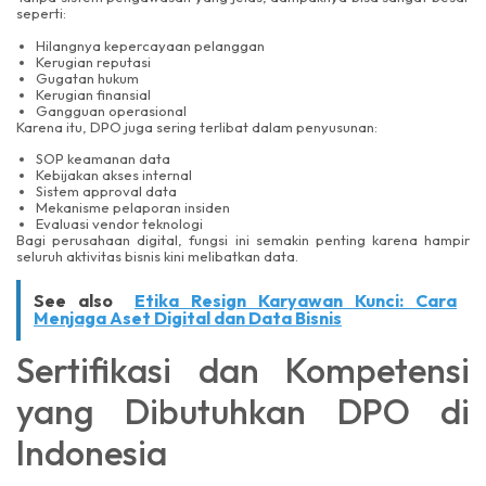
seperti:
Hilangnya kepercayaan pelanggan
Kerugian reputasi
Gugatan hukum
Kerugian finansial
Gangguan operasional
Karena itu, DPO juga sering terlibat dalam penyusunan:
SOP keamanan data
Kebijakan akses internal
Sistem approval data
Mekanisme pelaporan insiden
Evaluasi vendor teknologi
Bagi perusahaan digital, fungsi ini semakin penting karena hampir
seluruh aktivitas bisnis kini melibatkan data.
See also
Etika Resign Karyawan Kunci: Cara
Menjaga Aset Digital dan Data Bisnis
Sertifikasi dan Kompetensi
yang Dibutuhkan DPO di
Indonesia