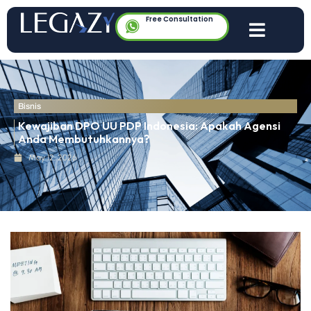
Free Consultation
Bisnis
Kewajiban DPO UU PDP Indonesia: Apakah Agensi
Anda Membutuhkannya?
May 12, 2026