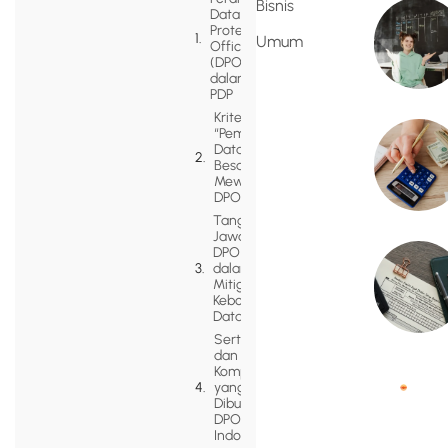
Bisnis
Data
Protection
Umum
Officer
(DPO)
dalam UU
PDP
Kriteria
“Pemrosesan
Data Skala
Besar” yang
Mewajibkan
DPO
Tanggung
Jawab
DPO
dalam
Mitigasi
Kebocoran
Data
Sertifikasi
dan
Kompetensi
yang
Dibutuhkan
DPO di
Indonesia