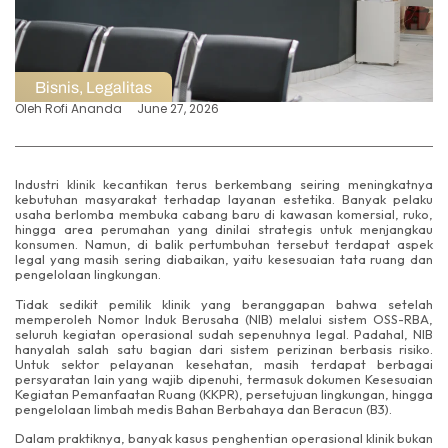
Bisnis
,
Legalitas
Oleh
Rofi Ananda
June 27, 2026
Industri klinik kecantikan terus berkembang seiring meningkatnya
kebutuhan masyarakat terhadap layanan estetika. Banyak pelaku
usaha berlomba membuka cabang baru di kawasan komersial, ruko,
hingga area perumahan yang dinilai strategis untuk menjangkau
konsumen. Namun, di balik pertumbuhan tersebut terdapat aspek
legal yang masih sering diabaikan, yaitu kesesuaian tata ruang dan
pengelolaan lingkungan.
Tidak sedikit pemilik klinik yang beranggapan bahwa setelah
memperoleh Nomor Induk Berusaha (NIB) melalui sistem OSS-RBA,
seluruh kegiatan operasional sudah sepenuhnya legal. Padahal, NIB
hanyalah salah satu bagian dari sistem perizinan berbasis risiko.
Untuk sektor pelayanan kesehatan, masih terdapat berbagai
persyaratan lain yang wajib dipenuhi, termasuk dokumen Kesesuaian
Kegiatan Pemanfaatan Ruang (KKPR), persetujuan lingkungan, hingga
pengelolaan limbah medis Bahan Berbahaya dan Beracun (B3).
Dalam praktiknya, banyak kasus penghentian operasional klinik bukan