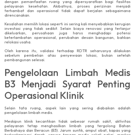
dengan pemanfaatan ruang yang dipersyaratkan bagi fasilitas
pelayanan kesehatan. Akibatnya, proses perizinan menjadi
terhambat dan operasional tidak dapat berjalan sebagaimana
direncanakan.
Kesalahan memilih lokasi seperti ini sering kali menyebabkan kerugian
investasi yang tidak sedikit. Selain biaya renovasi yang terlanjur
dikeluarkan, perusahaan juga harus menghadapi potensi
keterlambatan operasional, perubahan desain bangunan, bahkan
relokasi usaha.
Oleh karena itu, validasi terhadap RDTR seharusnya dilakukan
sebelum pembelian atau penyewaan lokasi, bukan setelah
pembangunan selesai.
Pengelolaan Limbah Medis
B3 Menjadi Syarat Penting
Operasional Klinik
Selain tata ruang, aspek lain yang sering diabaikan adalah
pengelolaan limbah medis.
Meskipun klinik kecantikan tidak sebesar rumah sakit, aktivitas
pelayanan tetap menghasilkan limbah yang tergolong Bahan
Berbahaya dan Beracun (B3). Jarum suntik, ampul obat, kapas yang
terkontaminasi darah, sarung tangan medis sekali pakai, masker