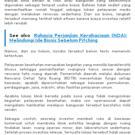
Banyak klinik berdiri di ruko atau bangunan yang sebelumnya
digunakan sebagai tempat usaha biasa. Bahkan tidak sedikit yang
memanfaatkan rumah tinggal sebagai lokasi pelayanan medis
dengan melakukan renovasi sederhana. Dari sisi bisnis, langkah
tersebut memang terlihat lebih efisien karena biaya investasi relatif
lebih rendah.
See also
Rahasia Perjanjian Kerahasiaan (NDA):
Melindungi Ide Bisnis Sebelum Pitching
Namun, dari sisi hukum, kondisi tersebut belum tentu memenuhi
ketentuan.
Pelayanan kesehatan merupakan kegiatan yang memiliki karakteristik
khusus sehingga pemanfaatan ruangnya harus sesuai dengan
rencana tata ruang daerah. Pemerintah daerah melalui dokumen
Rencana Detail Tata Ruang (RDTR) menentukan fungsi setiap
kawasan, apakah diperuntukkan sebagai kawasan permukiman,
perdagangan, jasa, industri, atau fasilitas pelayanan umum.
Apabila lokasi klinik berada pada zona yang tidak mengizinkan
kegiatan pelayanan kesehatan, maka izin operasional dapat
mengalami hambatan meskipun bangunan tersebut berstatus milik
sendiri.
Sebagai contoh, seorang investor membeli ruko di kawasan
komersial untuk membuka klinik estetika lengkap dengan ruang
tindakan laser, ruang operasi minor, dan laboratorium sederhana.
Setelah proses investasi selesai, ternyata lokasi tersebut tidak sesuai