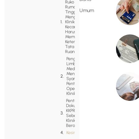
Ruko dan
Rumah
Umum
Tinggal:
Mengapa
Klinik
Kecantikan
Harus
Memenuhi
Ketentuan
Tata
Ruang
Pengelolaan
Limbah
Medis B3
Menjadi
Syarat
Penting
Operasional
Klinik
Pentingnya
Dokumen
KKPR
Sebelum
Klinik
Beroperasi
Kesimpulan