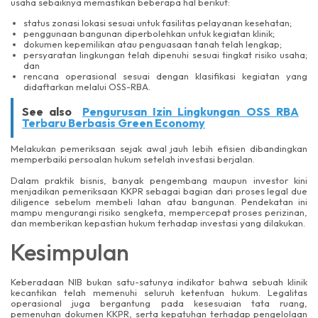
usaha sebaiknya memastikan beberapa hal berikut:
status zonasi lokasi sesuai untuk fasilitas pelayanan kesehatan;
penggunaan bangunan diperbolehkan untuk kegiatan klinik;
dokumen kepemilikan atau penguasaan tanah telah lengkap;
persyaratan lingkungan telah dipenuhi sesuai tingkat risiko usaha;
dan
rencana operasional sesuai dengan klasifikasi kegiatan yang
didaftarkan melalui OSS-RBA.
See also
Pengurusan Izin Lingkungan OSS RBA
Terbaru Berbasis Green Economy
Melakukan pemeriksaan sejak awal jauh lebih efisien dibandingkan
memperbaiki persoalan hukum setelah investasi berjalan.
Dalam praktik bisnis, banyak pengembang maupun investor kini
menjadikan pemeriksaan KKPR sebagai bagian dari proses legal due
diligence sebelum membeli lahan atau bangunan. Pendekatan ini
mampu mengurangi risiko sengketa, mempercepat proses perizinan,
dan memberikan kepastian hukum terhadap investasi yang dilakukan.
Kesimpulan
Keberadaan NIB bukan satu-satunya indikator bahwa sebuah klinik
kecantikan telah memenuhi seluruh ketentuan hukum. Legalitas
operasional juga bergantung pada kesesuaian tata ruang,
pemenuhan dokumen KKPR, serta kepatuhan terhadap pengelolaan