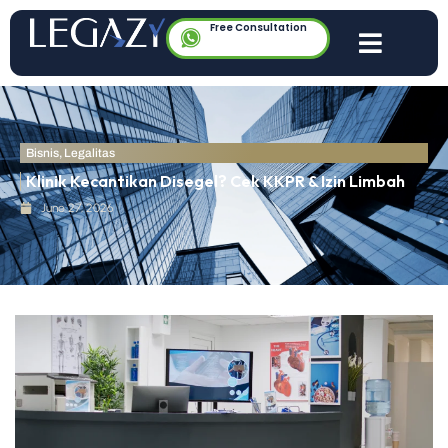
Free Consultation
Bisnis
,
Legalitas
Klinik Kecantikan Disegel? Cek KKPR & Izin Limbah
June 27, 2026