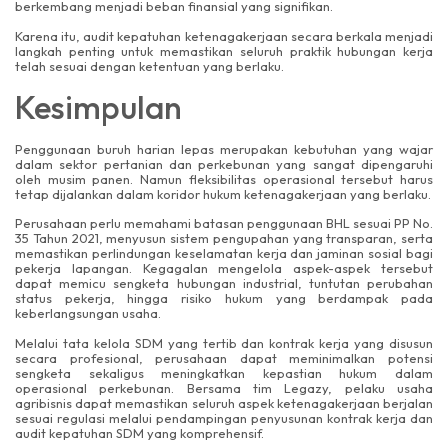
berkembang menjadi beban finansial yang signifikan.
Karena itu, audit kepatuhan ketenagakerjaan secara berkala menjadi
langkah penting untuk memastikan seluruh praktik hubungan kerja
telah sesuai dengan ketentuan yang berlaku.
Kesimpulan
Penggunaan buruh harian lepas merupakan kebutuhan yang wajar
dalam sektor pertanian dan perkebunan yang sangat dipengaruhi
oleh musim panen. Namun fleksibilitas operasional tersebut harus
tetap dijalankan dalam koridor hukum ketenagakerjaan yang berlaku.
Perusahaan perlu memahami batasan penggunaan BHL sesuai PP No.
35 Tahun 2021, menyusun sistem pengupahan yang transparan, serta
memastikan perlindungan keselamatan kerja dan jaminan sosial bagi
pekerja lapangan. Kegagalan mengelola aspek-aspek tersebut
dapat memicu sengketa hubungan industrial, tuntutan perubahan
status pekerja, hingga risiko hukum yang berdampak pada
keberlangsungan usaha.
Melalui tata kelola SDM yang tertib dan kontrak kerja yang disusun
secara profesional, perusahaan dapat meminimalkan potensi
sengketa sekaligus meningkatkan kepastian hukum dalam
operasional perkebunan. Bersama tim Legazy, pelaku usaha
agribisnis dapat memastikan seluruh aspek ketenagakerjaan berjalan
sesuai regulasi melalui pendampingan penyusunan kontrak kerja dan
audit kepatuhan SDM yang komprehensif.