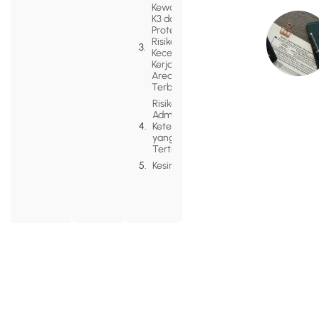
Kewajiban
K3 dan
Proteksi
Risiko
Kecelakaan
Kerja di
Area
Terbuka
Risiko PHI Akibat
Administrasi
Ketenagakerjaan
yang Tidak
Tertib
Kesimpulan
Alamat
Menara Selatan
Navigation