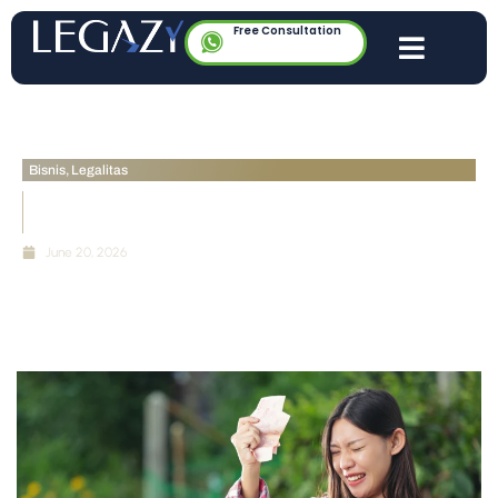
Free Consultation
Bisnis
,
Legalitas
Kontrak Buruh Harian Lepas: Aturan Upah dan
Status Kerja
June 20, 2026