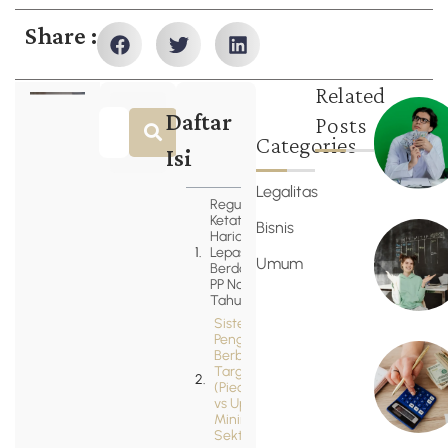
Share :
Related
Daftar
Posts
Categories
Isi
Legalitas
Regulasi
Ketat Buruh
Bisnis
Harian
Lepas (BHL)
Umum
Berdasarkan
PP No. 35
Tahun 2021
Sistem
Pengupahan
Berbasis
Target
(Piece Rate)
vs Upah
Minimum
Sektoral