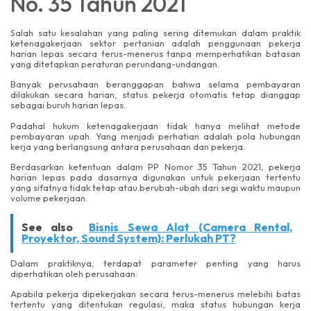
No. 35 Tahun 2021
Salah satu kesalahan yang paling sering ditemukan dalam praktik
ketenagakerjaan sektor pertanian adalah penggunaan pekerja
harian lepas secara terus-menerus tanpa memperhatikan batasan
yang ditetapkan peraturan perundang-undangan.
Banyak perusahaan beranggapan bahwa selama pembayaran
dilakukan secara harian, status pekerja otomatis tetap dianggap
sebagai buruh harian lepas.
Padahal hukum ketenagakerjaan tidak hanya melihat metode
pembayaran upah. Yang menjadi perhatian adalah pola hubungan
kerja yang berlangsung antara perusahaan dan pekerja.
Berdasarkan ketentuan dalam PP Nomor 35 Tahun 2021, pekerja
harian lepas pada dasarnya digunakan untuk pekerjaan tertentu
yang sifatnya tidak tetap atau berubah-ubah dari segi waktu maupun
volume pekerjaan.
See also
Bisnis Sewa Alat (Camera Rental,
Proyektor, Sound System): Perlukah PT?
Dalam praktiknya, terdapat parameter penting yang harus
diperhatikan oleh perusahaan.
Apabila pekerja dipekerjakan secara terus-menerus melebihi batas
tertentu yang ditentukan regulasi, maka status hubungan kerja