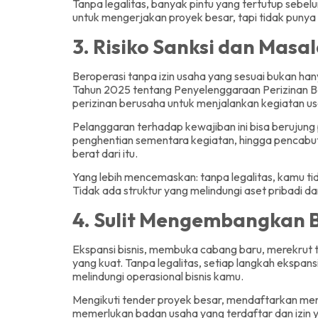
Tanpa legalitas, banyak pintu yang tertutup sebe
untuk mengerjakan proyek besar, tapi tidak punya 
3. Risiko Sanksi dan Mas
Beroperasi tanpa izin usaha yang sesuai bukan hany
Tahun 2025 tentang Penyelenggaraan Perizinan Ber
perizinan berusaha untuk menjalankan kegiatan u
Pelanggaran terhadap kewajiban ini bisa berujung pa
penghentian sementara kegiatan, hingga pencabutan
berat dari itu.
Yang lebih mencemaskan: tanpa legalitas, kamu tid
Tidak ada struktur yang melindungi aset pribadi dar
4. Sulit Mengembangkan 
Ekspansi bisnis, membuka cabang baru, merekrut
yang kuat. Tanpa legalitas, setiap langkah ekspan
melindungi operasional bisnis kamu.
Mengikuti tender proyek besar, mendaftarkan mere
memerlukan badan usaha yang terdaftar dan izin y