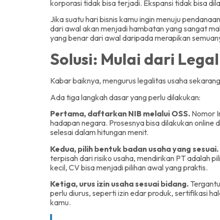
korporasi tidak bisa terjadi. Ekspansi tidak bisa 
Jika suatu hari bisnis kamu ingin menuju pendanaan 
dari awal akan menjadi hambatan yang sangat mah
yang benar dari awal daripada merapikan semuanya
Solusi: Mulai dari Lega
Kabar baiknya, mengurus legalitas usaha sekarang
Ada tiga langkah dasar yang perlu dilakukan:
Pertama, daftarkan NIB melalui OSS.
Nomor In
hadapan negara. Prosesnya bisa dilakukan online di 
selesai dalam hitungan menit.
Kedua, pilih bentuk badan usaha yang sesuai.
terpisah dari risiko usaha, mendirikan PT adalah pi
kecil, CV bisa menjadi pilihan awal yang praktis.
Ketiga, urus izin usaha sesuai bidang.
Tergantu
perlu diurus, seperti izin edar produk, sertifikasi h
kamu.