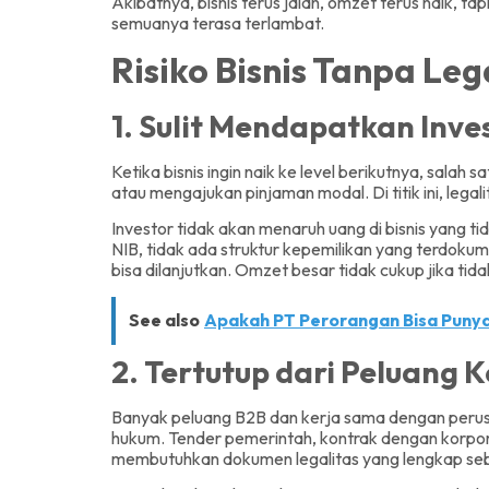
Akibatnya, bisnis terus jalan, omzet terus naik, ta
semuanya terasa terlambat.
Risiko Bisnis Tanpa Leg
1. Sulit Mendapatkan Inv
Ketika bisnis ingin naik ke level berikutnya, salah 
atau mengajukan pinjaman modal. Di titik ini, leg
Investor tidak akan menaruh uang di bisnis yang t
NIB, tidak ada struktur kepemilikan yang terdok
bisa dilanjutkan. Omzet besar tidak cukup jika ti
See also
Apakah PT Perorangan Bisa Punya
2. Tertutup dari Peluang 
Banyak peluang B2B dan kerja sama dengan peru
hukum. Tender pemerintah, kontrak dengan korporas
membutuhkan dokumen legalitas yang lengkap seb