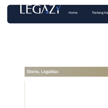
Home
Tentang K
Bisnis
,
Legalitas
Omzet Besar Tap
Apa Risikonya?