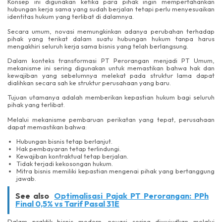
Konsep ini digunakan ketika para pihak ingin mempertahankan
hubungan kerja sama yang sudah berjalan tetapi perlu menyesuaikan
identitas hukum yang terlibat di dalamnya.
Secara umum, novasi memungkinkan adanya perubahan terhadap
pihak yang terikat dalam suatu hubungan hukum tanpa harus
mengakhiri seluruh kerja sama bisnis yang telah berlangsung.
Dalam konteks transformasi PT Perorangan menjadi PT Umum,
mekanisme ini sering digunakan untuk memastikan bahwa hak dan
kewajiban yang sebelumnya melekat pada struktur lama dapat
dialihkan secara sah ke struktur perusahaan yang baru.
Tujuan utamanya adalah memberikan kepastian hukum bagi seluruh
pihak yang terlibat.
Melalui mekanisme pembaruan perikatan yang tepat, perusahaan
dapat memastikan bahwa:
Hubungan bisnis tetap berlanjut.
Hak pembayaran tetap terlindungi.
Kewajiban kontraktual tetap berjalan.
Tidak terjadi kekosongan hukum.
Mitra bisnis memiliki kepastian mengenai pihak yang bertanggung
jawab.
See also
Optimalisasi Pajak PT Perorangan: PPh
Final 0,5% vs Tarif Pasal 31E
Dalam praktik bisnis modern, novasi sering diwujudkan melalui