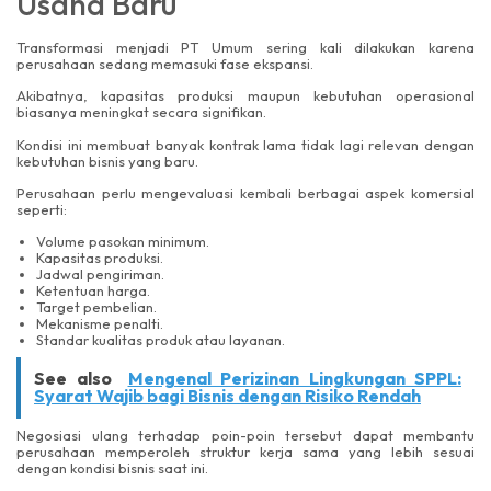
Usaha Baru
Transformasi menjadi PT Umum sering kali dilakukan karena
perusahaan sedang memasuki fase ekspansi.
Akibatnya, kapasitas produksi maupun kebutuhan operasional
biasanya meningkat secara signifikan.
Kondisi ini membuat banyak kontrak lama tidak lagi relevan dengan
kebutuhan bisnis yang baru.
Perusahaan perlu mengevaluasi kembali berbagai aspek komersial
seperti:
Volume pasokan minimum.
Kapasitas produksi.
Jadwal pengiriman.
Ketentuan harga.
Target pembelian.
Mekanisme penalti.
Standar kualitas produk atau layanan.
See also
Mengenal Perizinan Lingkungan SPPL:
Syarat Wajib bagi Bisnis dengan Risiko Rendah
Negosiasi ulang terhadap poin-poin tersebut dapat membantu
perusahaan memperoleh struktur kerja sama yang lebih sesuai
dengan kondisi bisnis saat ini.