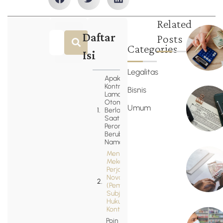
Related
Daftar
Posts
Categories
Isi
Legalitas
Apakah
Kontrak
Bisnis
Lama
Otomatis
Umum
Berlaku
Saat PT
Perorangan
Berubah
Nama?
Mengenal
Mekanisme
Perjanjian
Novasi
(Pembaruan
Subjek
Hukum
Kontrak)
Poin