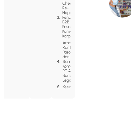
Checklist
Re-
Negosiasi
Perjanjian
B2B
Pasca-
Konversi
Korporasi
Amankan
Rantai
Pasok
dan Kerja
Sama
Komersial
PT Anda
Bersama
Legazy
Kesimpulan