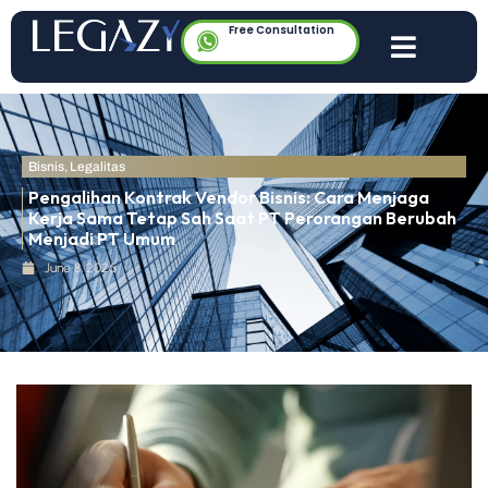
Free Consultation
Bisnis
,
Legalitas
Pengalihan Kontrak Vendor Bisnis: Cara Menjaga
Kerja Sama Tetap Sah Saat PT Perorangan Berubah
Menjadi PT Umum
June 8, 2026