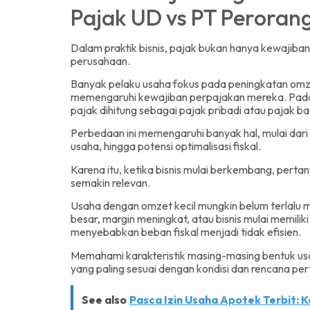
Pajak UD vs PT Peroran
Dalam praktik bisnis, pajak bukan hanya kewajiban a
perusahaan.
Banyak pelaku usaha fokus pada peningkatan omze
memengaruhi kewajiban perpajakan mereka. Padah
pajak dihitung sebagai pajak pribadi atau pajak b
Perbedaan ini memengaruhi banyak hal, mulai dari t
usaha, hingga potensi optimalisasi fiskal.
Karena itu, ketika bisnis mulai berkembang, per
semakin relevan.
Usaha dengan omzet kecil mungkin belum terlalu 
besar, margin meningkat, atau bisnis mulai memili
menyebabkan beban fiskal menjadi tidak efisien.
Memahami karakteristik masing-masing bentuk usa
yang paling sesuai dengan kondisi dan rencana pe
See also
Pasca Izin Usaha Apotek Terbit: