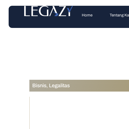
Home
Tentang K
Bisnis
,
Legalitas
Pajak UD vs PT
Pajak yang Leb