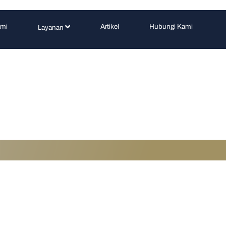
ami
Artikel
Hubungi Kami
Layanan
 Perorangan: Mana Sk
ih Menguntungkan?