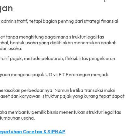
gan
dministratif, tetapi bagian penting dari strategi finansial
t tanpa menghitung bagaimana struktur legalitas
al, bentuk usaha yang dipilih akan menentukan apakah
adan usaha.
arif pajak, metode pelaporan, fleksibilitas pengeluaran
tanyaan mengenai pajak UD vs PT Perorangan menjadi
merasakan perbedaannya. Namun ketika transaksi mulai
ki aset dan karyawan, struktur pajak yang kurang tepat dapat
ha membantu pemilik bisnis menentukan struktur legalitas
rtumbuhan usaha.
 Kepatuhan Coretax & SIPNAP