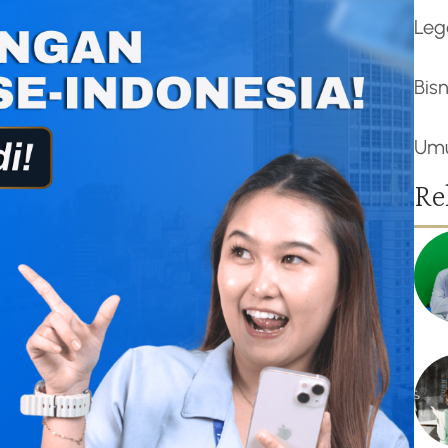
Leg
Bisn
Um
Re