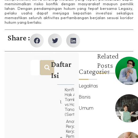
meminimalkan risiko konflik dengan masyarakat maupun pemilik
lahan. Dengan pendampingan hukum yang tepat bersama Legazy,
pelaku usaha dapat menjaga kepastian investasi sekaligus
memastikan seluruh aktivitas pertambangan berjalan sesuai koridor
hukum yang berlaku.
Share :
Related
Daftar
Posts
Categories
Isi
Legalitas
Konflik Hukum:
Hak Atas Izin
Bisnis
Tambang (SIPB)
vs Hak Atas
Umum
Tanah
(Sertifikat/Girik)
Anatomi
Perjanjian
Kerja Sama
Pembebasan