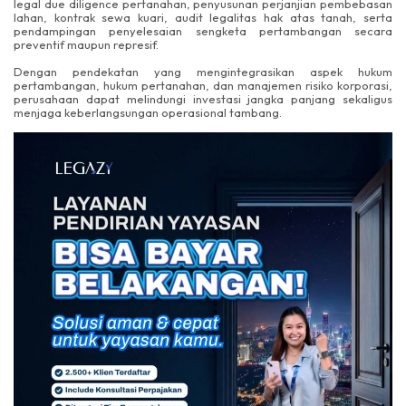
legal due diligence pertanahan, penyusunan perjanjian pembebasan
lahan, kontrak sewa kuari, audit legalitas hak atas tanah, serta
pendampingan penyelesaian sengketa pertambangan secara
preventif maupun represif.
Dengan pendekatan yang mengintegrasikan aspek hukum
pertambangan, hukum pertanahan, dan manajemen risiko korporasi,
perusahaan dapat melindungi investasi jangka panjang sekaligus
menjaga keberlangsungan operasional tambang.