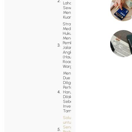
Lahan atau
Sewa
Menyewa
Kuari Pasir
Strategi
Mediasi
Hukum
Menghadapi
Pemblokiran
Jalan
Angkutan
(Hauling
Road) oleh
Warga
Mengapa
Due
Diligence
Pertanahan
Harus
Dilakukan
Sebelum
Investasi
Tambang?
Solusi Legazy
untuk
Sengketa
Pertanahan