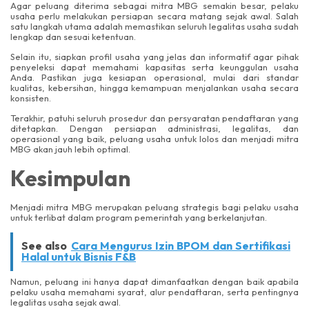
Agar peluang diterima sebagai mitra MBG semakin besar, pelaku
usaha perlu melakukan persiapan secara matang sejak awal. Salah
satu langkah utama adalah memastikan seluruh legalitas usaha sudah
lengkap dan sesuai ketentuan.
Selain itu, siapkan profil usaha yang jelas dan informatif agar pihak
penyeleksi dapat memahami kapasitas serta keunggulan usaha
Anda. Pastikan juga kesiapan operasional, mulai dari standar
kualitas, kebersihan, hingga kemampuan menjalankan usaha secara
konsisten.
Terakhir, patuhi seluruh prosedur dan persyaratan pendaftaran yang
ditetapkan. Dengan persiapan administrasi, legalitas, dan
operasional yang baik, peluang usaha untuk lolos dan menjadi mitra
MBG akan jauh lebih optimal.
Kesimpulan
Menjadi mitra MBG merupakan peluang strategis bagi pelaku usaha
untuk terlibat dalam program pemerintah yang berkelanjutan.
See also
Cara Mengurus Izin BPOM dan Sertifikasi
Halal untuk Bisnis F&B
Namun, peluang ini hanya dapat dimanfaatkan dengan baik apabila
pelaku usaha memahami syarat, alur pendaftaran, serta pentingnya
legalitas usaha sejak awal.