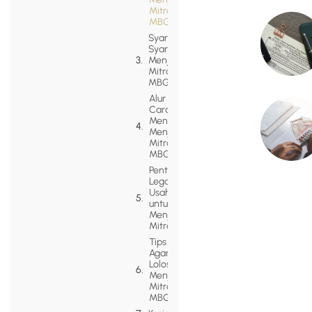
Mitra
MBG?
Syarat-
Syarat
Menjadi
Mitra
MBG
Alur dan
Cara
Mendaftar
Menjadi
Mitra
MBG
Pentingnya
Legalitas
Usaha
untuk
Menjadi
Mitra MBG
Tips
Agar
Lolos
Menjadi
Mitra
MBG