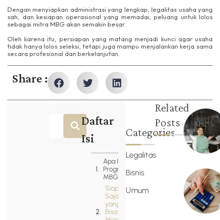
Dengan menyiapkan administrasi yang lengkap, legalitas usaha yang
sah, dan kesiapan operasional yang memadai, peluang untuk lolos
sebagai mitra MBG akan semakin besar.
Oleh karena itu, persiapan yang matang menjadi kunci agar usaha
tidak hanya lolos seleksi, tetapi juga mampu menjalankan kerja sama
secara profesional dan berkelanjutan.
Share :
Related
Daftar
Posts
Categories
Isi
Legalitas
Apa Itu
Program
Bisnis
MBG?
Siapa
Umum
Saja
yang
Bisa
Menjadi