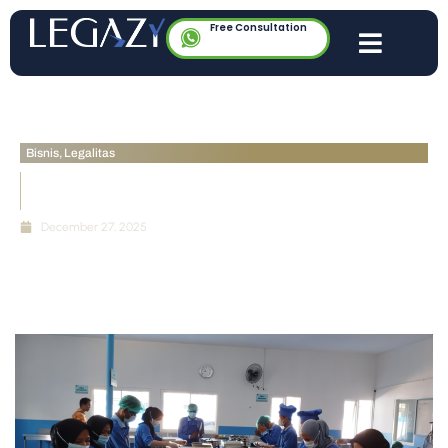
Free Consultation
Bisnis
,
Legalitas
Bagaimana Syarat-Syarat Menjadi Mitra MBG? Ini
Panduan Lengkapnya
December 27, 2025