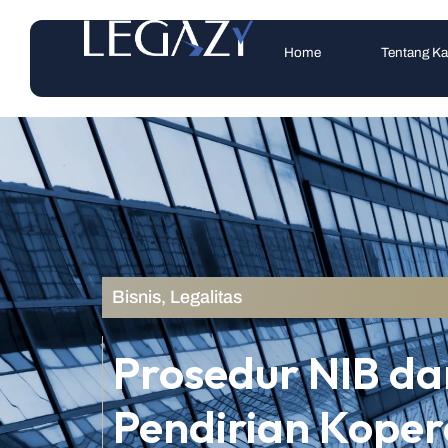
Home
Tentang K
Bisnis
,
Legalitas
Prosedur NIB da
Pendirian Koper