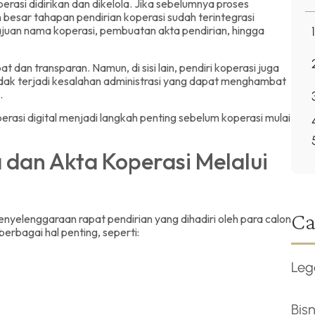
asi didirikan dan dikelola. Jika sebelumnya proses
n besar tahapan pendirian koperasi sudah terintegrasi
gajuan nama koperasi, pembuatan akta pendirian, hingga
 dan transparan. Namun, di sisi lain, pendiri koperasi juga
idak terjadi kesalahan administrasi yang dapat menghambat
.
rasi digital menjadi langkah penting sebelum koperasi mulai
dan Akta Koperasi Melalui
Ca
nyelenggaraan rapat pendirian yang dihadiri oleh para calon
erbagai hal penting, seperti:
Leg
Bisn