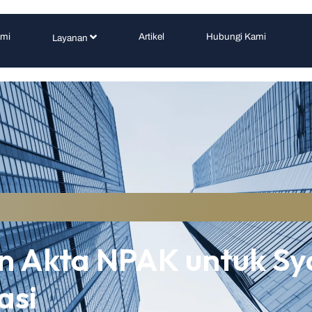
ami
Artikel
Hubungi Kami
Layanan
n Akta NPAK untuk Sy
asi