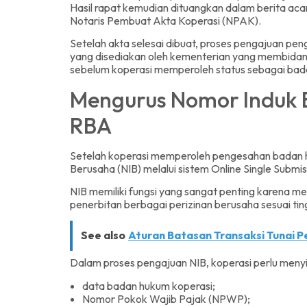
Hasil rapat kemudian dituangkan dalam berita aca
Notaris Pembuat Akta Koperasi (NPAK).
Setelah akta selesai dibuat, proses pengajuan pen
yang disediakan oleh kementerian yang membidangi
sebelum koperasi memperoleh status sebagai bad
Mengurus Nomor Induk B
RBA
Setelah koperasi memperoleh pengesahan badan 
Berusaha (NIB) melalui sistem Online Single Subm
NIB memiliki fungsi yang sangat penting karena me
penerbitan berbagai perizinan berusaha sesuai ting
See also
Aturan Batasan Transaksi Tunai 
Dalam proses pengajuan NIB, koperasi perlu menyi
data badan hukum koperasi;
Nomor Pokok Wajib Pajak (NPWP);