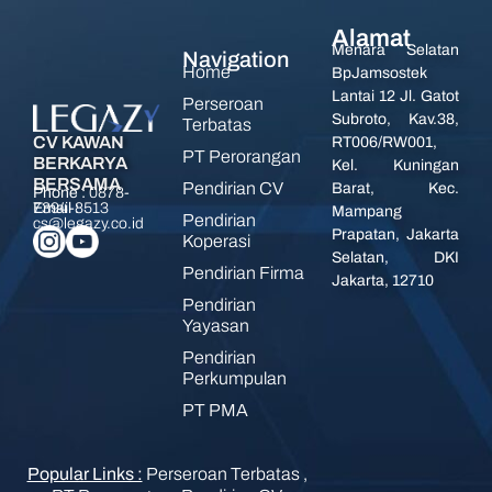
Alamat
Menara Selatan
Navigation
Home
BpJamsostek
Lantai 12 Jl. Gatot
Perseroan
Subroto, Kav.38,
Terbatas
CV KAWAN
RT006/RW001,
PT Perorangan
BERKARYA
Kel. Kuningan
BERSAMA
Pendirian CV
Barat, Kec.
Phone :
0878-
7394-8513
Email :
Mampang
Pendirian
cs@legazy.co.id
Prapatan, Jakarta
Koperasi
Selatan, DKI
Pendirian Firma
Jakarta, 12710
Pendirian
Yayasan
Pendirian
Perkumpulan
PT PMA
Popular Links :
Perseroan Terbatas
,