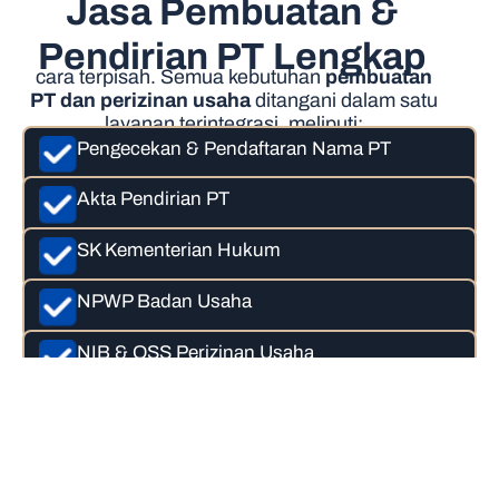
Jasa Pembuatan &
Pendirian PT Lengkap
cara terpisah. Semua kebutuhan
pembuatan
PT dan perizinan usaha
ditangani dalam satu
layanan terintegrasi, meliputi:
Pengecekan & Pendaftaran Nama PT
Akta Pendirian PT
SK Kementerian Hukum
NPWP Badan Usaha
NIB & OSS Perizinan Usaha
Semua proses dilakukan secara
profesional dan sesuai regulasi terbaru.