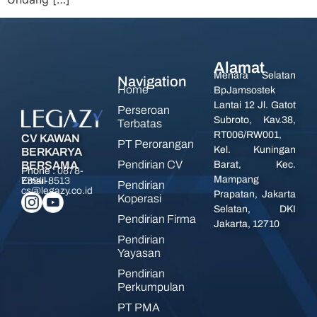
Alamat
Menara Selatan
Navigation
Home
BpJamsostek
Lantai 12 Jl. Gatot
Perseroan
Subroto, Kav.38,
Terbatas
RT006/RW001,
CV KAWAN
PT Perorangan
Kel. Kuningan
BERKARYA
Pendirian CV
BERSAMA
Barat, Kec.
Phone :
0878-
Mampang
7394-8513
Email :
Pendirian
cs@legazy.co.id
Prapatan, Jakarta
Koperasi
Selatan, DKI
Pendirian Firma
Jakarta, 12710
Pendirian
Yayasan
Pendirian
Perkumpulan
PT PMA