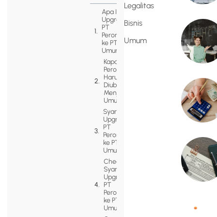
Legalitas
Apa Itu
Upgrade
Bisnis
PT
Perorangan
Umum
ke PT
Umum?
Kapan PT
Perorangan
Harus
Diubah
Menjadi PT
Umum?
Syarat
Upgrade
PT
Perorangan
ke PT
Umum
Checklist
Syarat
Upgrade
PT
Perorangan
ke PT
Umum