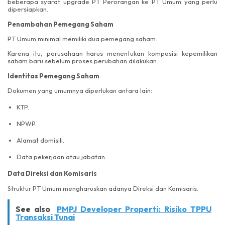
beberapa syarat upgrade PT Perorangan ke PT Umum yang perlu
dipersiapkan.
Penambahan Pemegang Saham
PT Umum minimal memiliki dua pemegang saham.
Karena itu, perusahaan harus menentukan komposisi kepemilikan
saham baru sebelum proses perubahan dilakukan.
Identitas Pemegang Saham
Dokumen yang umumnya diperlukan antara lain:
KTP.
NPWP.
Alamat domisili.
Data pekerjaan atau jabatan.
Data Direksi dan Komisaris
Struktur PT Umum mengharuskan adanya Direksi dan Komisaris.
See also
PMPJ Developer Properti: Risiko TPPU
Transaksi Tunai