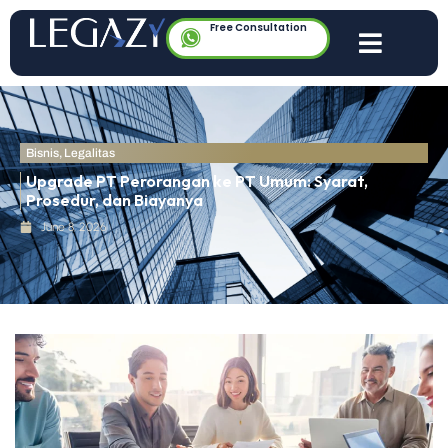
Free Consultation
Bisnis
,
Legalitas
Upgrade PT Perorangan ke PT Umum: Syarat,
Prosedur, dan Biayanya
June 8, 2026