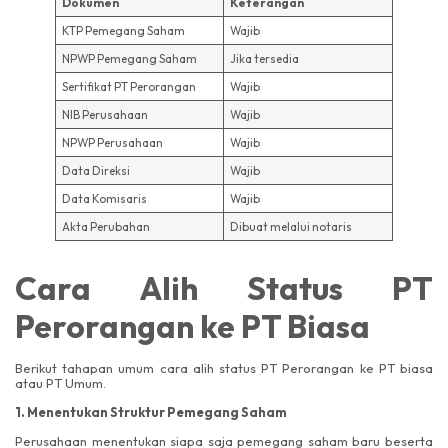
Dokumen
Keterangan
KTP Pemegang Saham
Wajib
NPWP Pemegang Saham
Jika tersedia
Sertifikat PT Perorangan
Wajib
NIB Perusahaan
Wajib
NPWP Perusahaan
Wajib
Data Direksi
Wajib
Data Komisaris
Wajib
Akta Perubahan
Dibuat melalui notaris
Cara Alih Status PT
Perorangan ke PT Biasa
Berikut tahapan umum cara alih status PT Perorangan ke PT biasa
atau PT Umum.
1. Menentukan Struktur Pemegang Saham
Perusahaan menentukan siapa saja pemegang saham baru beserta