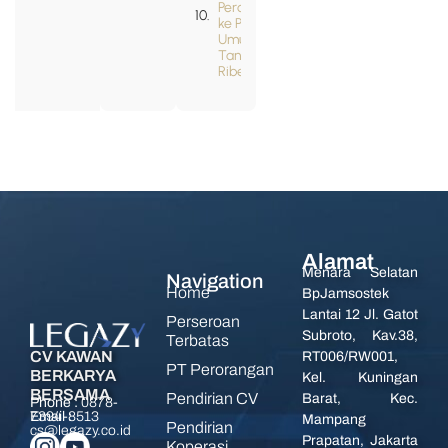
Perorangan
ke PT
Umum
Tanpa
Ribet?
Alamat
Menara Selatan
Navigation
Home
BpJamsostek
Lantai 12 Jl. Gatot
Perseroan
Subroto, Kav.38,
Terbatas
CV KAWAN
RT006/RW001,
PT Perorangan
BERKARYA
Kel. Kuningan
BERSAMA
Pendirian CV
Barat, Kec.
Phone :
0878-
7394-8513
Email :
Mampang
Pendirian
cs@legazy.co.id
Prapatan, Jakarta
Koperasi