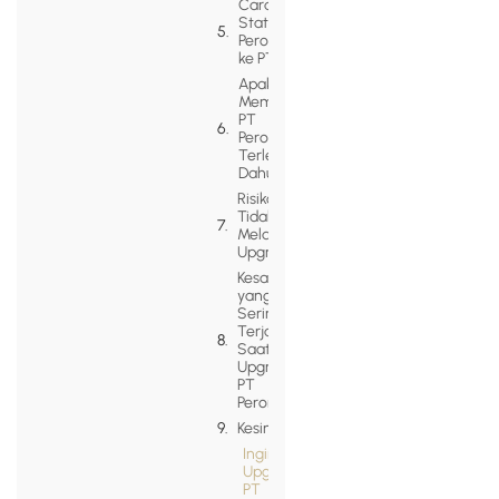
Cara Alih
Status PT
Perorangan
ke PT Biasa
Apakah Harus
Membubarkan
PT
Perorangan
Terlebih
Dahulu?
Risiko Jika
Tidak
Melakukan
Upgrade
Kesalahan
yang
Sering
Terjadi
Saat
Upgrade
PT
Perorangan
Kesimpulan
Ingin
Upgrade
PT