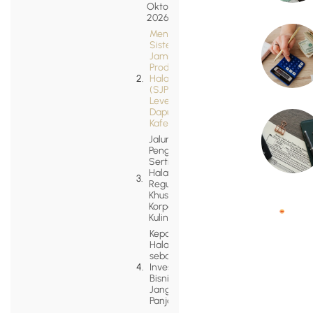
Oktober
2026
Menyusun
Sistem
Jaminan
Produk
Halal
(SJPH) di
Level
Dapur
Kafe
Jalur
Pengurusan
Sertifikasi
Halal
Reguler
Khusus
Korporasi
Kuliner
Kepatuhan
Halal
sebagai
Investasi
Bisnis
Jangka
Panjang