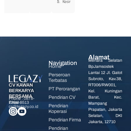
Kesimpulan
Alamat
Menara Selatan
Navigation
Home
BpJamsostek
Lantai 12 Jl. Gatot
Perseroan
Subroto, Kav.38,
Terbatas
CV KAWAN
RT006/RW001,
PT Perorangan
BERKARYA
Kel. Kuningan
BERSAMA
Pendirian CV
Barat, Kec.
Phone :
0878-
7394-8513
Email :
Mampang
Pendirian
cs@legazy.co.id
Prapatan, Jakarta
Koperasi
Selatan, DKI
Pendirian Firma
Jakarta, 12710
Pendirian