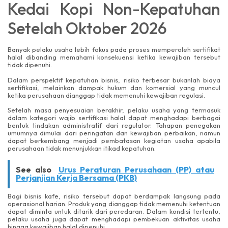
Kedai Kopi Non-Kepatuhan
Setelah Oktober 2026
Banyak pelaku usaha lebih fokus pada proses memperoleh sertifikat
halal dibanding memahami konsekuensi ketika kewajiban tersebut
tidak dipenuhi.
Dalam perspektif kepatuhan bisnis, risiko terbesar bukanlah biaya
sertifikasi, melainkan dampak hukum dan komersial yang muncul
ketika perusahaan dianggap tidak memenuhi kewajiban regulasi.
Setelah masa penyesuaian berakhir, pelaku usaha yang termasuk
dalam kategori wajib sertifikasi halal dapat menghadapi berbagai
bentuk tindakan administratif dari regulator. Tahapan penegakan
umumnya dimulai dari peringatan dan kewajiban perbaikan, namun
dapat berkembang menjadi pembatasan kegiatan usaha apabila
perusahaan tidak menunjukkan itikad kepatuhan.
See also
Urus Peraturan Perusahaan (PP) atau
Perjanjian Kerja Bersama (PKB)
Bagi bisnis kafe, risiko tersebut dapat berdampak langsung pada
operasional harian. Produk yang dianggap tidak memenuhi ketentuan
dapat diminta untuk ditarik dari peredaran. Dalam kondisi tertentu,
pelaku usaha juga dapat menghadapi pembekuan aktivitas usaha
hingga kewajiban halal dipenuhi.