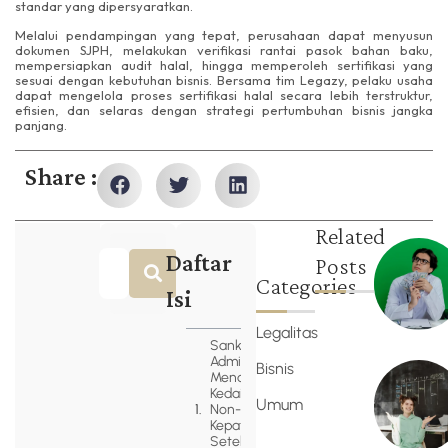
standar yang dipersyaratkan.
Melalui pendampingan yang tepat, perusahaan dapat menyusun
dokumen SJPH, melakukan verifikasi rantai pasok bahan baku,
mempersiapkan audit halal, hingga memperoleh sertifikasi yang
sesuai dengan kebutuhan bisnis. Bersama tim Legazy, pelaku usaha
dapat mengelola proses sertifikasi halal secara lebih terstruktur,
efisien, dan selaras dengan strategi pertumbuhan bisnis jangka
panjang.
Share :
Related
Daftar
Posts
Categories
Isi
Legalitas
Sanksi
Administratif
Bisnis
Menanti
Kedai Kopi
Umum
Non-
Kepatuhan
Setelah