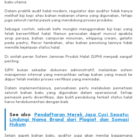
baku utama.
Dalam praktik audit halal modern, regulator dan auditor tidak hanya
melihat biji kopi atau bahan makanan utama yang digunakan, tetapi
juga seluruh rantai pasok yang mendukung proses produksi.
Sebagai contoh, sebuah kafe mungkin menggunakan biji kopi yang
telah bersertifikat halal. Namun persoalan dapat muncul apabila
sirup perasa, bahan campuran minuman, whipping cream, gelatin
pada pastry, flavor tambahan, atau bahan penolong lainnya tidak
memiliki kejelasan status halal.
Di sinilah peran Sistem Jaminan Produk Halal (SJPH) menjadi sangat
penting.
SJPH bukan sekadar dokumen administratif, melainkan sistem
manajemen internal yang memastikan setiap bahan yang masuk ke
dapur telah melalui proses verifikasi yang memadai.
Dalam implementasinya, perusahaan perlu melakukan pemetaan
seluruh bahan baku yang digunakan dalam operasional. Setiap
pemasok perlu diverifikasi, dan bukti pendukung terkait status halal
harus terdokumentasi dengan baik.
See also
Pendaftaran Merek Jasa Cuci Sepatu:
Lindungi Nama Brand dari Plagiat dan Somasi
Hukum
Selain aspek bahan baku, auditor juga akan menilai bagaimana