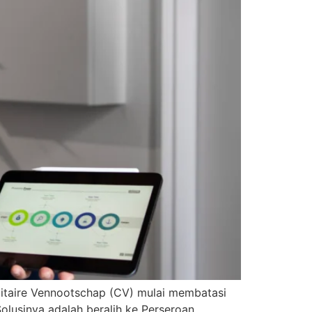
itaire Vennootschap (CV) mulai membatasi
olusinya adalah beralih ke Perseroan