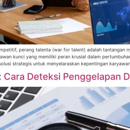
itif, perang talenta (war for talent) adalah tantangan nya
ryawan kunci yang memiliki peran krusial dalam pertumbuha
solusi strategis untuk menyelaraskan kepentingan karyawan
l: Cara Deteksi Penggelapan D