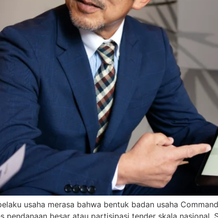
k pelaku usaha merasa bahwa bentuk badan usaha Command
 pendanaan besar atau partisipasi tender skala nasional. S