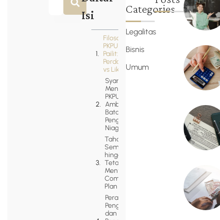
Categories
Isi
Legalitas
Filosofi
PKPU vs
Bisnis
Pailit:
Perdamaian
Umum
vs Likuidasi
Syarat
Mengajukan
PKPU:
Ambang
Batas ke
Pengadilan
Niaga
Tahap PKPU
Sementara
hingga
Tetap:
Menyusun
Composition
Plan
Peran
Pengurus
dan Hakim