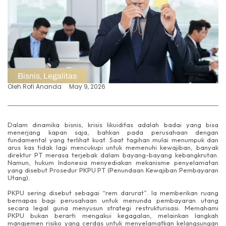
Bisnis
,
Legalitas
Oleh
Rofi Ananda
May 9, 2026
Dalam dinamika bisnis, krisis likuiditas adalah badai yang bisa
menerjang kapan saja, bahkan pada perusahaan dengan
fundamental yang terlihat kuat. Saat tagihan mulai menumpuk dan
arus kas tidak lagi mencukupi untuk memenuhi kewajiban, banyak
direktur PT merasa terjebak dalam bayang-bayang kebangkrutan.
Namun, hukum Indonesia menyediakan mekanisme penyelamatan
yang disebut Prosedur PKPU PT (Penundaan Kewajiban Pembayaran
Utang).
PKPU sering disebut sebagai “rem darurat”. Ia memberikan ruang
bernapas bagi perusahaan untuk menunda pembayaran utang
secara legal guna menyusun strategi restrukturisasi. Memahami
PKPU bukan berarti mengakui kegagalan, melainkan langkah
manajemen risiko yang cerdas untuk menyelamatkan kelangsungan