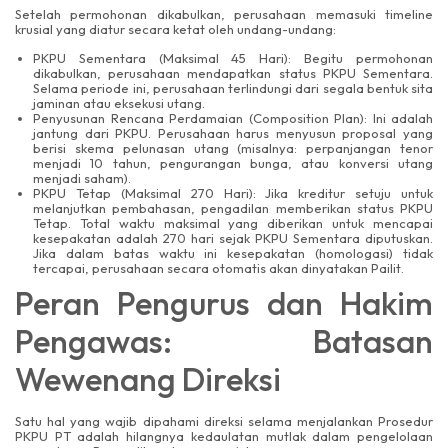
Setelah permohonan dikabulkan, perusahaan memasuki timeline
krusial yang diatur secara ketat oleh undang-undang:
PKPU Sementara (Maksimal 45 Hari): Begitu permohonan
dikabulkan, perusahaan mendapatkan status PKPU Sementara.
Selama periode ini, perusahaan terlindungi dari segala bentuk sita
jaminan atau eksekusi utang.
Penyusunan Rencana Perdamaian (Composition Plan): Ini adalah
jantung dari PKPU. Perusahaan harus menyusun proposal yang
berisi skema pelunasan utang (misalnya: perpanjangan tenor
menjadi 10 tahun, pengurangan bunga, atau konversi utang
menjadi saham).
PKPU Tetap (Maksimal 270 Hari): Jika kreditur setuju untuk
melanjutkan pembahasan, pengadilan memberikan status PKPU
Tetap. Total waktu maksimal yang diberikan untuk mencapai
kesepakatan adalah 270 hari sejak PKPU Sementara diputuskan.
Jika dalam batas waktu ini kesepakatan (homologasi) tidak
tercapai, perusahaan secara otomatis akan dinyatakan Pailit.
Peran Pengurus dan Hakim
Pengawas: Batasan
Wewenang Direksi
Satu hal yang wajib dipahami direksi selama menjalankan Prosedur
PKPU PT adalah hilangnya kedaulatan mutlak dalam pengelolaan