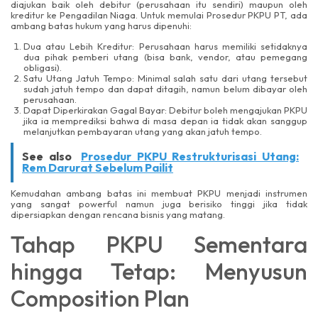
diajukan baik oleh debitur (perusahaan itu sendiri) maupun oleh
kreditur ke Pengadilan Niaga. Untuk memulai Prosedur PKPU PT, ada
ambang batas hukum yang harus dipenuhi:
Dua atau Lebih Kreditur: Perusahaan harus memiliki setidaknya
dua pihak pemberi utang (bisa bank, vendor, atau pemegang
obligasi).
Satu Utang Jatuh Tempo: Minimal salah satu dari utang tersebut
sudah jatuh tempo dan dapat ditagih, namun belum dibayar oleh
perusahaan.
Dapat Diperkirakan Gagal Bayar: Debitur boleh mengajukan PKPU
jika ia memprediksi bahwa di masa depan ia tidak akan sanggup
melanjutkan pembayaran utang yang akan jatuh tempo.
See also
Prosedur PKPU Restrukturisasi Utang:
Rem Darurat Sebelum Pailit
Kemudahan ambang batas ini membuat PKPU menjadi instrumen
yang sangat powerful namun juga berisiko tinggi jika tidak
dipersiapkan dengan rencana bisnis yang matang.
Tahap PKPU Sementara
hingga Tetap: Menyusun
Composition Plan