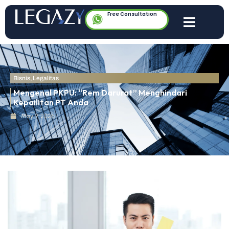
Free Consultation
Bisnis
,
Legalitas
Mengenal PKPU: “Rem Darurat” Menghindari
Kepailitan PT Anda
May 9, 2026