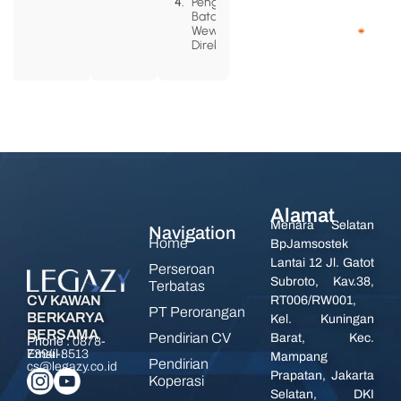
Pengawas:
Batasan
Wewenang
Direksi
Alamat
Menara Selatan
Navigation
Home
BpJamsostek
Lantai 12 Jl. Gatot
Perseroan
Subroto, Kav.38,
Terbatas
CV KAWAN
RT006/RW001,
PT Perorangan
BERKARYA
Kel. Kuningan
BERSAMA
Pendirian CV
Barat, Kec.
Phone :
0878-
7394-8513
Email :
Mampang
Pendirian
cs@legazy.co.id
Prapatan, Jakarta
Koperasi
Selatan, DKI