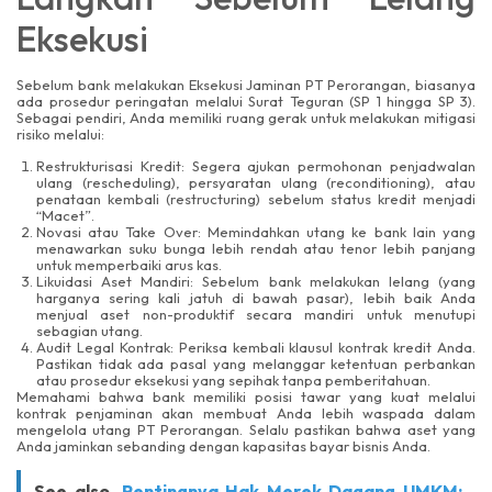
Eksekusi
Sebelum bank melakukan Eksekusi Jaminan PT Perorangan, biasanya
ada prosedur peringatan melalui Surat Teguran (SP 1 hingga SP 3).
Sebagai pendiri, Anda memiliki ruang gerak untuk melakukan mitigasi
risiko melalui:
Restrukturisasi Kredit: Segera ajukan permohonan penjadwalan
ulang (rescheduling), persyaratan ulang (reconditioning), atau
penataan kembali (restructuring) sebelum status kredit menjadi
“Macet”.
Novasi atau Take Over: Memindahkan utang ke bank lain yang
menawarkan suku bunga lebih rendah atau tenor lebih panjang
untuk memperbaiki arus kas.
Likuidasi Aset Mandiri: Sebelum bank melakukan lelang (yang
harganya sering kali jatuh di bawah pasar), lebih baik Anda
menjual aset non-produktif secara mandiri untuk menutupi
sebagian utang.
Audit Legal Kontrak: Periksa kembali klausul kontrak kredit Anda.
Pastikan tidak ada pasal yang melanggar ketentuan perbankan
atau prosedur eksekusi yang sepihak tanpa pemberitahuan.
Memahami bahwa bank memiliki posisi tawar yang kuat melalui
kontrak penjaminan akan membuat Anda lebih waspada dalam
mengelola utang PT Perorangan. Selalu pastikan bahwa aset yang
Anda jaminkan sebanding dengan kapasitas bayar bisnis Anda.
See also
Pentingnya Hak Merek Dagang UMKM: