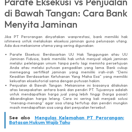
Parate Eksekusi vs Penjualan
di Bawah Tangan: Cara Bank
Menyita Jaminan
Jika PT Perorangan dinyatakan wanprestasi, bank memiliki hak
istimewa untuk melakukan eksekusi jaminan guna pelunasan utang.
Ada dua mekanisme utama yang sering digunakan:
Parate Eksekusi: Berdasarkan UU Hak Tanggungan atau UU
Jaminan Fidusia, bank memiliki hak untuk menjual objek jaminan
melalui pelelangan umum tanpa perlu lagi meminta persetujuan
Anda atau melalui putusan pengadilan yang lama. Bank cukup
memegang sertifikat jaminan yang memiliki irah-irah “Demi
Keadilan Berdasarkan Ketuhanan Yang Maha Esa” yang memiliki
kekuatan eksekutorial sama dengan putusan hakim.
Penjualan di Bawah Tangan: Mekanisme ini biasanya dilakukan
atas kesepakatan antara bank dan pendiri PT. Tujuannya adalah
untuk mendapatkan harga jual yang lebih tinggi (harga pasar)
dibandingkan harga lelang. Cara ini sering kali menjadi solusi
“menang-menang” agar sisa utang tertutup dan pendiri mungkin
masih mendapatkan sisa uang dari penjualan tersebut.
See also
Mengulas Kelemahan PT Perorangan:
Batasan Hukum Wajib Tahu