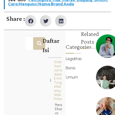
Cara Mengunci Nama Brand Anda
Share :
Related
Daftar
Posts
Categories
Isi
Legalitas
Status
Aset
Bisnis
Jaminan
dalam
Umum
Entitas
Tunggal:
Milik PT
atau
Milik
Pribadi?
Parate
Eksekusi
vs