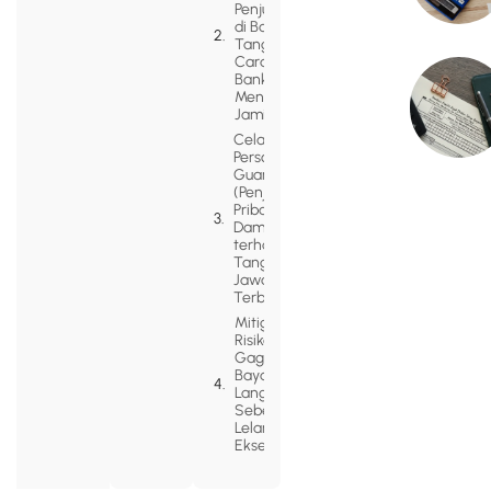
Penjualan
di Bawah
Tangan:
Cara
Bank
Menyita
Jaminan
Celah
Personal
Guarantee
(Penjaminan
Pribadi):
Dampak
terhadap
Tanggung
Jawab
Terbatas
Mitigasi
Risiko
Gagal
Bayar:
Langkah
Sebelum
Lelang
Eksekusi