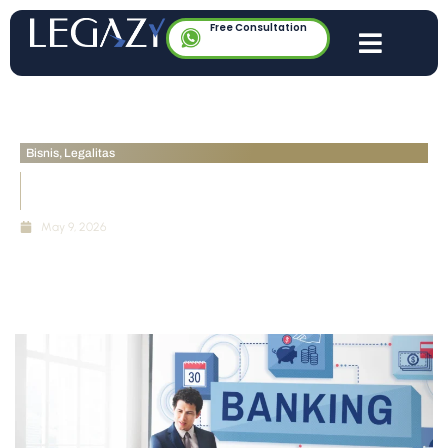
Free Consultation
Bisnis
,
Legalitas
Eksekusi Jaminan PT Perorangan: Hak Bank vs
Perlindungan Aset Pribadi
May 9, 2026