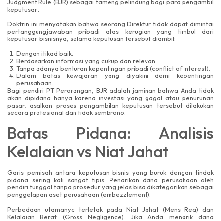
Judgment Rule (BJR) sebagai tameng pelindung bagi para pengambil
keputusan.
Doktrin ini menyatakan bahwa seorang Direktur tidak dapat dimintai
pertanggungjawaban pribadi atas kerugian yang timbul dari
keputusan bisnisnya, selama keputusan tersebut diambil:
Dengan itikad baik.
Berdasarkan informasi yang cukup dan relevan.
Tanpa adanya benturan kepentingan pribadi (conflict of interest).
Dalam batas kewajaran yang diyakini demi kepentingan
perusahaan.
Bagi pendiri PT Perorangan, BJR adalah jaminan bahwa Anda tidak
akan dipidana hanya karena investasi yang gagal atau penurunan
pasar, asalkan proses pengambilan keputusan tersebut dilakukan
secara profesional dan tidak sembrono.
Batas Pidana: Analisis
Kelalaian vs Niat Jahat
Garis pemisah antara keputusan bisnis yang buruk dengan tindak
pidana sering kali sangat tipis. Penarikan dana perusahaan oleh
pendiri tunggal tanpa prosedur yang jelas bisa dikategorikan sebagai
penggelapan aset perusahaan (embezzlement).
Perbedaan utamanya terletak pada Niat Jahat (Mens Rea) dan
Kelalaian Berat (Gross Negligence). Jika Anda menarik dana