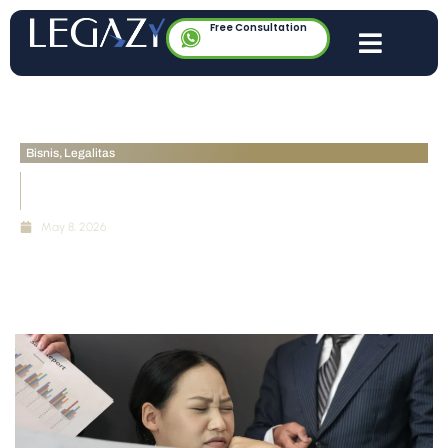
Free Consultation
Bisnis
,
Legalitas
Fiduciary Duty Pendiri PT Perorangan: Business
Judgment Rule vs Kelalaian
May 8, 2026