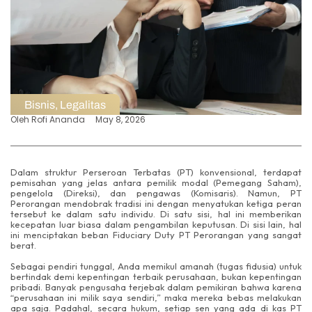
Bisnis
,
Legalitas
Oleh
Rofi Ananda
May 8, 2026
Dalam struktur Perseroan Terbatas (PT) konvensional, terdapat
pemisahan yang jelas antara pemilik modal (Pemegang Saham),
pengelola (Direksi), dan pengawas (Komisaris). Namun, PT
Perorangan mendobrak tradisi ini dengan menyatukan ketiga peran
tersebut ke dalam satu individu. Di satu sisi, hal ini memberikan
kecepatan luar biasa dalam pengambilan keputusan. Di sisi lain, hal
ini menciptakan beban Fiduciary Duty PT Perorangan yang sangat
berat.
Sebagai pendiri tunggal, Anda memikul amanah (tugas fidusia) untuk
bertindak demi kepentingan terbaik perusahaan, bukan kepentingan
pribadi. Banyak pengusaha terjebak dalam pemikiran bahwa karena
“perusahaan ini milik saya sendiri,” maka mereka bebas melakukan
apa saja. Padahal, secara hukum, setiap sen yang ada di kas PT