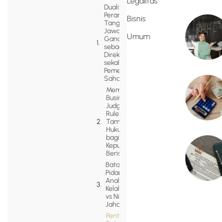
Legalitas
Dualitas
Peran:
Bisnis
Tanggung
Jawab
Umum
Ganda
sebagai
Direktur
sekaligus
Pemegang
Saham
Memahami
Business
Judgment
Rule:
Tameng
Hukum
bagi
Keputusan
Berisiko
Batas
Pidana:
Analisis
Kelalaian
vs Niat
Jahat
Pentingnya