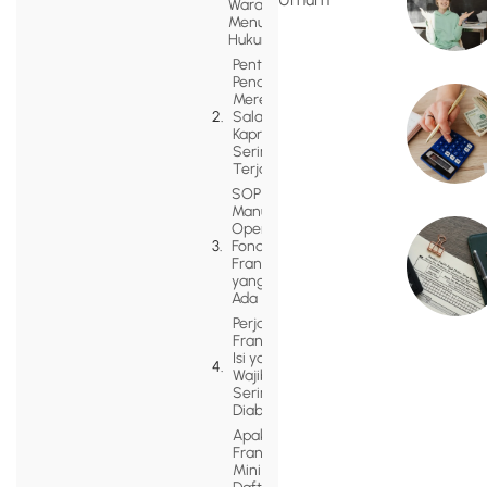
Waralaba
Menurut
Hukum?
Pentingnya
Pendaftaran
Merek:
Salah
Kaprah yang
Sering
Terjadi
SOP dan
Manual
Operasional:
Fondasi
Franchise
yang Wajib
Ada
Perjanjian
Franchise:
Isi yang
Wajib dan
Sering
Diabaikan
Apakah
Franchise
Mini Wajib