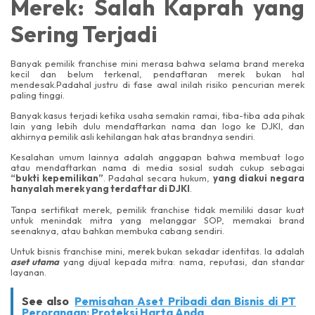
Merek: Salah Kaprah yang
Sering Terjadi
Banyak pemilik franchise mini merasa bahwa selama brand mereka
kecil dan belum terkenal, pendaftaran merek bukan hal
mendesak.Padahal justru di fase awal inilah risiko pencurian merek
paling tinggi.
Banyak kasus terjadi ketika usaha semakin ramai, tiba-tiba ada pihak
lain yang lebih dulu mendaftarkan nama dan logo ke DJKI, dan
akhirnya pemilik asli kehilangan hak atas brandnya sendiri.
Kesalahan umum lainnya adalah anggapan bahwa membuat logo
atau mendaftarkan nama di media sosial sudah cukup sebagai
“bukti kepemilikan”
. Padahal secara hukum,
yang diakui negara
hanyalah merek yang terdaftar di DJKI
.
Tanpa sertifikat merek, pemilik franchise tidak memiliki dasar kuat
untuk menindak mitra yang melanggar SOP, memakai brand
seenaknya, atau bahkan membuka cabang sendiri.
Untuk bisnis franchise mini, merek bukan sekadar identitas. Ia adalah
aset utama
yang dijual kepada mitra: nama, reputasi, dan standar
layanan.
See also
Pemisahan Aset Pribadi dan Bisnis di PT
Perorangan: Proteksi Harta Anda