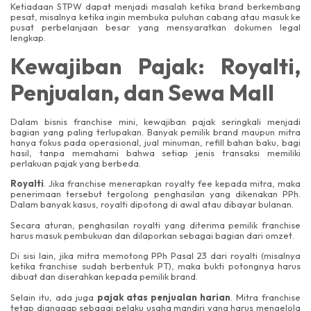
Ketiadaan STPW dapat menjadi masalah ketika brand berkembang
pesat, misalnya ketika ingin membuka puluhan cabang atau masuk ke
pusat perbelanjaan besar yang mensyaratkan dokumen legal
lengkap.
Kewajiban Pajak: Royalti,
Penjualan, dan Sewa Mall
Dalam bisnis franchise mini, kewajiban pajak seringkali menjadi
bagian yang paling terlupakan. Banyak pemilik brand maupun mitra
hanya fokus pada operasional, jual minuman, refill bahan baku, bagi
hasil, tanpa memahami bahwa setiap jenis transaksi memiliki
perlakuan pajak yang berbeda.
Royalti
. Jika franchise menerapkan royalty fee kepada mitra, maka
penerimaan tersebut tergolong penghasilan yang dikenakan PPh.
Dalam banyak kasus, royalti dipotong di awal atau dibayar bulanan.
Secara aturan, penghasilan royalti yang diterima pemilik franchise
harus masuk pembukuan dan dilaporkan sebagai bagian dari omzet.
Di sisi lain, jika mitra memotong PPh Pasal 23 dari royalti (misalnya
ketika franchise sudah berbentuk PT), maka bukti potongnya harus
dibuat dan diserahkan kepada pemilik brand.
Selain itu, ada juga
pajak atas penjualan harian
. Mitra franchise
tetap dianggap sebagai pelaku usaha mandiri yang harus mengelola