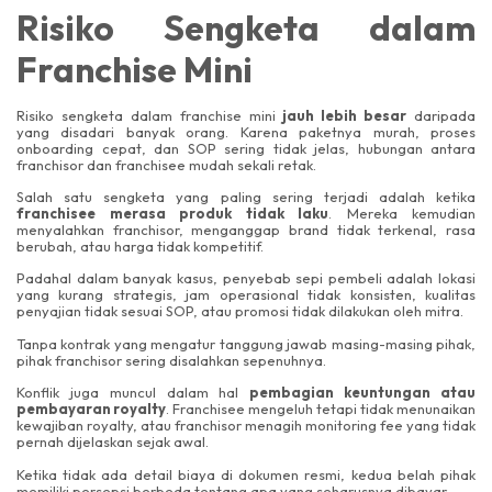
Risiko Sengketa dalam
Franchise Mini
Risiko sengketa dalam franchise mini
jauh lebih besar
daripada
yang disadari banyak orang. Karena paketnya murah, proses
onboarding cepat, dan SOP sering tidak jelas, hubungan antara
franchisor dan franchisee mudah sekali retak.
Salah satu sengketa yang paling sering terjadi adalah ketika
franchisee merasa produk tidak laku
. Mereka kemudian
menyalahkan franchisor, menganggap brand tidak terkenal, rasa
berubah, atau harga tidak kompetitif.
Padahal dalam banyak kasus, penyebab sepi pembeli adalah lokasi
yang kurang strategis, jam operasional tidak konsisten, kualitas
penyajian tidak sesuai SOP, atau promosi tidak dilakukan oleh mitra.
Tanpa kontrak yang mengatur tanggung jawab masing-masing pihak,
pihak franchisor sering disalahkan sepenuhnya.
Konflik juga muncul dalam hal
pembagian keuntungan atau
pembayaran royalty
. Franchisee mengeluh tetapi tidak menunaikan
kewajiban royalty, atau franchisor menagih monitoring fee yang tidak
pernah dijelaskan sejak awal.
Ketika tidak ada detail biaya di dokumen resmi, kedua belah pihak
memiliki persepsi berbeda tentang apa yang seharusnya dibayar.