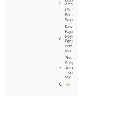
Daftar
STPW?
(Sertifikat
Pendaftaran
Waralaba)
Kewajiban
Pajak:
Royalti,
Penjualan,
dan Sewa
Mall
Risiko
Sengketa
dalam
Franchise
Mini
Kesimpulan