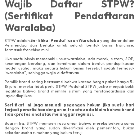
Wajib Daftar STPW?
(Sertifikat Pendaftaran
Waralaba)
STPW adalah
Sertifikat Pendaftaran Waralaba
yang diatur dalam
Permendag dan berlaku untuk seluruh bentuk bisnis franchise,
termasuk franchise mini.
Jika suatu bisnis memenuhi unsur waralaba, ada merek, sistem, SOP,
keuntungan berulang, dan kemitraan dalam bentuk penduplikasian
model usaha, maka secara hukum bisnis tersebut sudah termasuk
“waralaba”, sehingga wajib didaftarkan.
Pemilik brand sering berasumsi bahwa karena harga paket hanya 5–
15 juta, mereka tidak perlu STPW. Padahal STPW justru menjadi bukti
legalitas bahwa brand memiliki sistem yang terstandardisasi dan
layak diuplikasi.
Sertifikat ini juga menjadi pegangan hukum jika suatu hari
terjadi perselisihan dengan mitra atau ada klaim bahwa brand
tidak profesional atau melanggar regulasi.
Bagi mitra, STPW memberi rasa aman bahwa mereka bekerja sama
dengan brand yang sudah diverifikasi oleh pemerintah, bukan
sekadar usaha rumahan yang belum teruji.