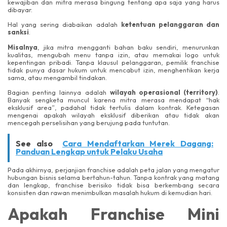
kewajiban dan mitra merasa bingung tentang apa saja yang harus
dibayar.
Hal yang sering diabaikan adalah
ketentuan pelanggaran dan
sanksi
.
Misalnya
, jika mitra mengganti bahan baku sendiri, menurunkan
kualitas, mengubah menu tanpa izin, atau memakai logo untuk
kepentingan pribadi. Tanpa klausul pelanggaran, pemilik franchise
tidak punya dasar hukum untuk mencabut izin, menghentikan kerja
sama, atau mengambil tindakan.
Bagian penting lainnya adalah
wilayah operasional (territory)
.
Banyak sengketa muncul karena mitra merasa mendapat “hak
eksklusif area”, padahal tidak tertulis dalam kontrak. Ketegasan
mengenai apakah wilayah eksklusif diberikan atau tidak akan
mencegah perselisihan yang berujung pada tuntutan.
See also
Cara Mendaftarkan Merek Dagang:
Panduan Lengkap untuk Pelaku Usaha
Pada akhirnya, perjanjian franchise adalah peta jalan yang mengatur
hubungan bisnis selama bertahun-tahun. Tanpa kontrak yang matang
dan lengkap, franchise berisiko tidak bisa berkembang secara
konsisten dan rawan menimbulkan masalah hukum di kemudian hari.
Apakah Franchise Mini