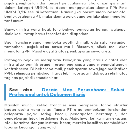
pajak penghasilan dari omzet penjualannya. Jika omzetnya masih
dalam kategori UMKM, ia dapat menggunakan skema PPh Final
UMKM 0,5% sesuai ketentuan. Namun jika omset sudah besar atau
bentuk usahanya PT, maka skema pajak yang berlaku akan mengikuti
tarif umum.
Banyak mitra yang tidak tahu bahwa penjualan harian, walaupun
skala kecil, tetap harus tercatat dan dilaporkan.
Bagi franchise yang membuka booth di mall, ada satu kewajiban
tambahan:
pajak atas sewa mall
. Biasanya, pihak mall akan
memotong PPh Pasal 4 ayat 2 atas pembayaran sewa area.
Potongan pajak ini merupakan kewajiban yang harus dicatat oleh
mitra atau pemilik brand, tergantung siapa yang menandatangani
kontrak sewa. Di beberapa mall, pembayaran sewa juga melibatkan
PPN, sehingga pembukuan harus lebih rapi agar tidak ada selisih atau
tagihan pajak di kemudian hari.
See also
Desain Map Perusahaan: Solusi
Profesional untuk Dokumen Bisnis
Masalah muncul ketika franchise mini beroperasi tanpa struktur
badan usaha yang jelas. Tanpa PT atau pembukuan terstandar,
pelaporan pajak sering kacau, pendapatan bercampur, dan
pengeluaran tidak terdokumentasi. Akibatnya, ketika ingin ekspansi
atau bermitra dengan institusi besar, mereka kesulitan membuktikan
laporan keuangan yang valid.