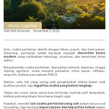
Bisnis
,
Legalitas
Oleh
Rofi Ananda
November 11, 2025
Dulu, usaha pertanian identik dengan lahan, pupuk, dan hasil panen.
Sekarang, pertanian sudah berubah menjadi
ekosistem bisnis
modern
yang melibatkan teknologi, investasi, dan kemitraan lintas
sektor.
Banyak pelaku usaha pertanian, dari petani milenial, koperasi, hingga
startup agritech, mulai menarik perhatian mitra besar: offtaker,
eksportir, bahkan perusahaan FMCG.
Namun, satu hal yang sering jadi penghambat utama bukan soal
kualitas produk, tapi
legalitas usaha yang belum lengkap.
Tanpa izin resmi, kerja sama bisa tertunda, kontrak sulit disepakati,
bahkan peluang ekspor bisa lepas begitu saja.
Padahal, memiliki
izin usaha pertanian yang sah
bukan hanya soal
formalitas, tapi tentang
kepercayaan dan kepastian hukum
dalam