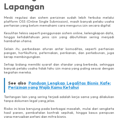
Lapangan
Meski regulasi dan sistem perizinan sudah lebih terbuka melalui
platform OSS (Online Single Submission), masih banyak pelaku usaha
pertanian yang belum memahami cara mengurus izin secara digital.
Kesulitan teknis seperti penggunaan sistem online, kelengkapan data,
hingga ketidaktahuan jenis izin yang dibutuhkan sering menjadi
hambatan utama.
Selain itu, perbedaan aturan antar komoditas, seperti pertanian
pangan, hortikultura, peternakan, perikanan, dan perkebunan, juga
kerap membingungkan.
Setiap bidang memiliki syarat dan standar yang berbeda, sehingga
banyak pelaku usaha tidak tahu izin mana yang paling sesuai dengan
kegiatan mereka.
See also
Panduan Lengkap Legalitas Bisnis Kafe:
Perizinan yang Wajib Kamu Ketahui
Tantangan lain yang sering terjadi adalah kerja sama yang dilakukan
tanpa dokumen legal yang jelas.
Risiko ini bisa berujung pada berbagai masalah, mulai dari sengketa
hasil panen, pembatalan kontrak sepihak, hingga kasus penipuan
yang merugikan petani dan mitra bisnis.