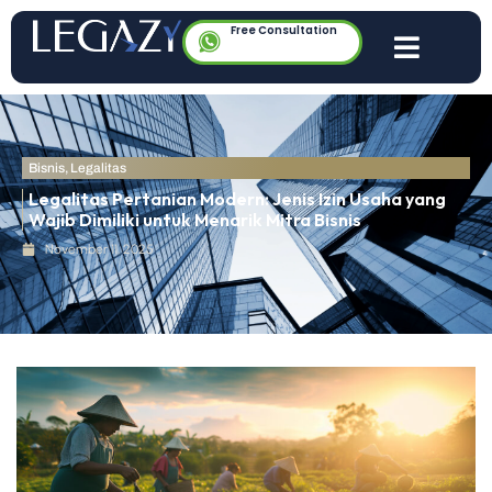
Free Consultation
Bisnis
,
Legalitas
Legalitas Pertanian Modern: Jenis Izin Usaha yang
Wajib Dimiliki untuk Menarik Mitra Bisnis
November 11, 2025