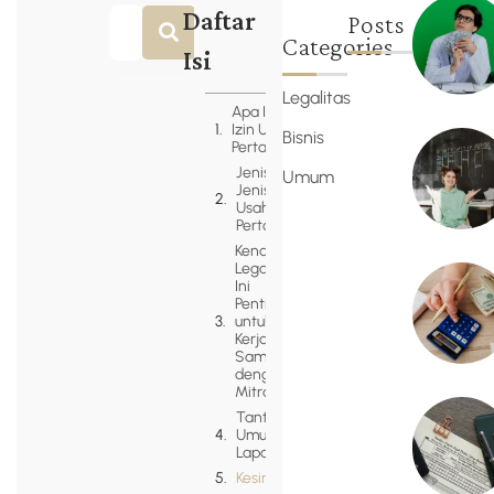
Daftar
Posts
Categories
Isi
Legalitas
Apa Itu
Izin Usaha
Bisnis
Pertanian?
Jenis-
Umum
Jenis Izin
Usaha
Pertanian
Kenapa
Legalitas
Ini
Penting
untuk
Kerja
Sama
dengan
Mitra
Tantangan
Umum di
Lapangan
Kesimpulan