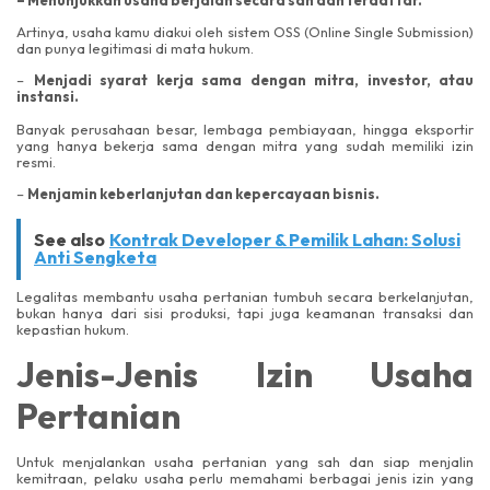
Artinya, usaha kamu diakui oleh sistem OSS (Online Single Submission)
dan punya legitimasi di mata hukum.
–
Menjadi syarat kerja sama dengan mitra, investor, atau
instansi.
Banyak perusahaan besar, lembaga pembiayaan, hingga eksportir
yang hanya bekerja sama dengan mitra yang sudah memiliki izin
resmi.
–
Menjamin keberlanjutan dan kepercayaan bisnis.
See also
Kontrak Developer & Pemilik Lahan: Solusi
Anti Sengketa
Legalitas membantu usaha pertanian tumbuh secara berkelanjutan,
bukan hanya dari sisi produksi, tapi juga keamanan transaksi dan
kepastian hukum.
Jenis-Jenis Izin Usaha
Pertanian
Untuk menjalankan usaha pertanian yang sah dan siap menjalin
kemitraan, pelaku usaha perlu memahami berbagai jenis izin yang