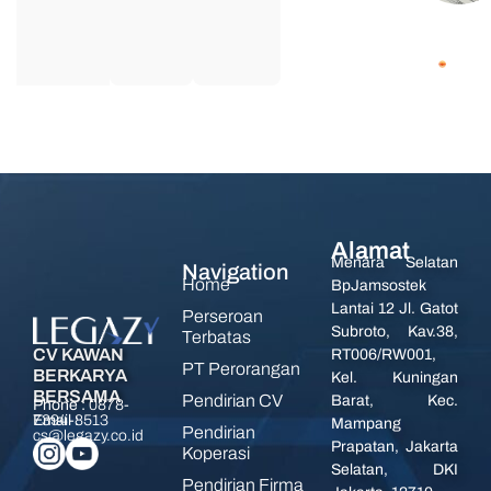
Alamat
Menara Selatan
Navigation
Home
BpJamsostek
Lantai 12 Jl. Gatot
Perseroan
Subroto, Kav.38,
Terbatas
CV KAWAN
RT006/RW001,
PT Perorangan
BERKARYA
Kel. Kuningan
BERSAMA
Pendirian CV
Barat, Kec.
Phone :
0878-
7394-8513
Email :
Mampang
Pendirian
cs@legazy.co.id
Prapatan, Jakarta
Koperasi
Selatan, DKI
Pendirian Firma