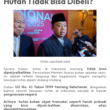
Hutan Tidak Bisa Dibeli?
(
Foto: Liputan6.com
)
Secara hukum, hutan di Indonesia memang
tidak bisa
diperjualbelikan
. Pernyataan Menteri Nusron bukan sekadar opini,
itu adalah refleksi langsung dari bagaimana negara mengatur
kawasan hutan dalam Undang-Undang.
Dalam
UU No. 41 Tahun 1999 tentang Kehutanan
, ditegaskan
bahwa seluruh kawasan hutan di Indonesia berada di bawah
penguasaan negara
.
Artinya
,
hutan bukan objek transaksi seperti tanah pribadi
yang bisa dijual-belikan
,
diwariskan, atau
dipindahtangankan.