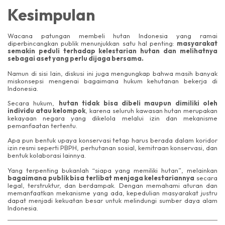
Kesimpulan
Wacana patungan membeli hutan Indonesia yang ramai
diperbincangkan publik menunjukkan satu hal penting:
masyarakat
semakin peduli terhadap kelestarian hutan dan melihatnya
sebagai aset yang perlu dijaga bersama.
Namun di sisi lain, diskusi ini juga mengungkap bahwa masih banyak
miskonsepsi mengenai bagaimana hukum kehutanan bekerja di
Indonesia.
Secara hukum,
hutan tidak bisa dibeli maupun dimiliki oleh
individu atau kelompok
, karena seluruh kawasan hutan merupakan
kekayaan negara yang dikelola melalui izin dan mekanisme
pemanfaatan tertentu.
Apa pun bentuk upaya konservasi tetap harus berada dalam koridor
izin resmi seperti PBPH, perhutanan sosial, kemitraan konservasi, dan
bentuk kolaborasi lainnya.
Yang terpenting bukanlah “siapa yang memiliki hutan”, melainkan
bagaimana publik bisa terlibat menjaga kelestariannya
secara
legal, terstruktur, dan berdampak. Dengan memahami aturan dan
memanfaatkan mekanisme yang ada, kepedulian masyarakat justru
dapat menjadi kekuatan besar untuk melindungi sumber daya alam
Indonesia.