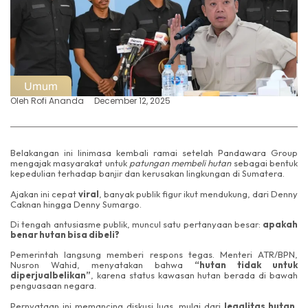
Umum
Oleh
Rofi Ananda
December 12, 2025
Belakangan ini linimasa kembali ramai setelah Pandawara Group
mengajak masyarakat untuk
patungan membeli hutan
sebagai bentuk
kepedulian terhadap banjir dan kerusakan lingkungan di Sumatera.
Ajakan ini cepat
viral
, banyak publik figur ikut mendukung, dari Denny
Caknan hingga Denny Sumargo.
Di tengah antusiasme publik, muncul satu pertanyaan besar:
apakah
benar hutan bisa dibeli?
Pemerintah langsung memberi respons tegas. Menteri ATR/BPN,
Nusron Wahid, menyatakan bahwa
“hutan tidak untuk
diperjualbelikan”
, karena status kawasan hutan berada di bawah
penguasaan negara.
Pernyataan ini memancing diskusi luas, mulai dari
legalitas hutan
,