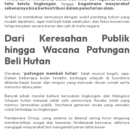
tata kelola lingkungan
, hingga
bagaimana masyarakat
sebenarnya bisa berkontribusi dalam pelestarian alam.
Artikel ini membahas semuanya dengan sudut pandang hukum yang
mudah dipahami, agar niat baik tidak salah jalur, dan fokus konservasi
tetap berjalan secara benar dan sah di mata negara.
Dari Keresahan Publik
hingga Wacana Patungan
Beli Hutan
Gerakan “
patungan membeli hutan
” tidak muncul begitu saja.
Dalam beberapa bulan terakhir, berbagai wilayah di Sumatera
dilanda banjir besar dan longsor yang merusak ribuan rumah serta
memutus akses jalan.
Banyak pihak menilai bahwa kerusakan lingkungan dan hilangnya
tutupan hutan menjadi salah satu pemicunya. Kondisi inilah yang
memicu keresahan publik, terutama generasi muda yang semakin
vokal terhadap isu lingkungan.
Pandawara Group, yang selama ini dikenal sering turun langsung
membersihkan sungai dan kawasan terdampak bencana, akhirnya
mengajak masyarakat ikut mengambil peran lebih besar.