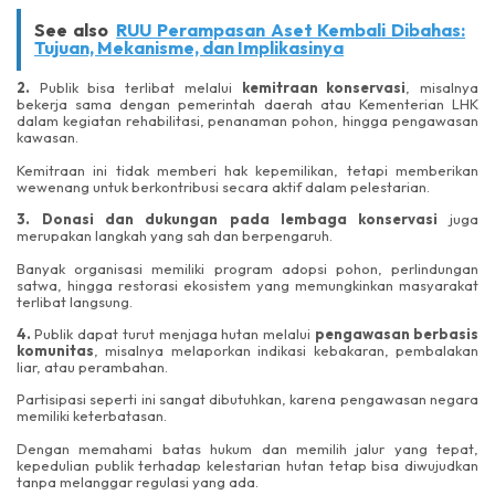
See also
RUU Perampasan Aset Kembali Dibahas:
Tujuan, Mekanisme, dan Implikasinya
2.
Publik bisa terlibat melalui
kemitraan konservasi
, misalnya
bekerja sama dengan pemerintah daerah atau Kementerian LHK
dalam kegiatan rehabilitasi, penanaman pohon, hingga pengawasan
kawasan.
Kemitraan ini tidak memberi hak kepemilikan, tetapi memberikan
wewenang untuk berkontribusi secara aktif dalam pelestarian.
3.
Donasi dan dukungan pada lembaga konservasi
juga
merupakan langkah yang sah dan berpengaruh.
Banyak organisasi memiliki program adopsi pohon, perlindungan
satwa, hingga restorasi ekosistem yang memungkinkan masyarakat
terlibat langsung.
4.
Publik dapat turut menjaga hutan melalui
pengawasan berbasis
komunitas
, misalnya melaporkan indikasi kebakaran, pembalakan
liar, atau perambahan.
Partisipasi seperti ini sangat dibutuhkan, karena pengawasan negara
memiliki keterbatasan.
Dengan memahami batas hukum dan memilih jalur yang tepat,
kepedulian publik terhadap kelestarian hutan tetap bisa diwujudkan
tanpa melanggar regulasi yang ada.