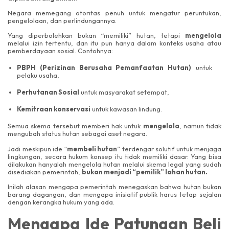
Negara memegang otoritas penuh untuk mengatur peruntukan,
pengelolaan, dan perlindungannya.
Yang diperbolehkan bukan “memiliki” hutan, tetapi
mengelola
melalui izin tertentu, dan itu pun hanya dalam konteks usaha atau
pemberdayaan sosial. Contohnya:
PBPH (Perizinan Berusaha Pemanfaatan Hutan)
untuk
pelaku usaha,
Perhutanan Sosial
untuk masyarakat setempat,
Kemitraan konservasi
untuk kawasan lindung.
Semua skema tersebut memberi hak untuk
mengelola
, namun tidak
mengubah status hutan sebagai aset negara.
Jadi meskipun ide “
membeli hutan
” terdengar solutif untuk menjaga
lingkungan, secara hukum konsep itu tidak memiliki dasar. Yang bisa
dilakukan hanyalah mengelola hutan melalui skema legal yang sudah
disediakan pemerintah,
bukan menjadi “pemilik” lahan hutan.
Inilah alasan mengapa pemerintah menegaskan bahwa hutan bukan
barang dagangan, dan mengapa inisiatif publik harus tetap sejalan
dengan kerangka hukum yang ada.
Mengapa Ide Patungan Beli