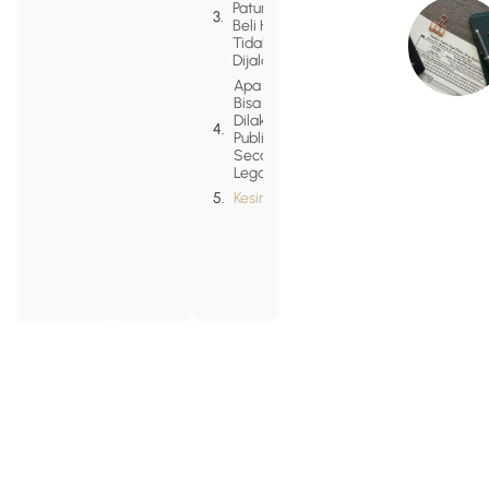
Patungan
Beli Hutan
Tidak Bisa
Dijalankan?
Apa yang
Bisa
Dilakukan
Publik
Secara
Legal?
Kesimpulan
Alamat
Menara Selatan
Navigation
Home
BpJamsostek
Lantai 12 Jl. Gatot
Perseroan
Subroto, Kav.38,