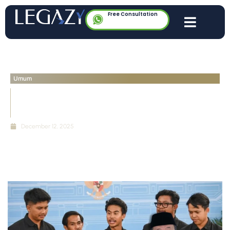
Free Consultation
Umum
Bisakah Masyarakat Membeli Hutan? Mengupas
Wacana Pandawara dan Penjelasan Hukum
Indonesia
December 12, 2025