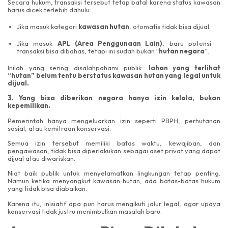
Secara hukum, transaksi tersebut tetap batal karena status kawasan
harus dicek terlebih dahulu:
Jika masuk kategori
kawasan hutan
, otomatis tidak bisa dijual.
Jika masuk
APL (Area Penggunaan Lain)
, baru potensi
transaksi bisa dibahas, tetapi ini sudah bukan “
hutan negara
”.
Inilah yang sering disalahpahami publik:
lahan yang terlihat
“hutan” belum tentu berstatus kawasan hutan yang legal untuk
dijual.
3. Yang bisa diberikan negara hanya izin kelola, bukan
kepemilikan.
Pemerintah hanya mengeluarkan izin seperti PBPH, perhutanan
sosial, atau kemitraan konservasi.
Semua izin tersebut memiliki batas waktu, kewajiban, dan
pengawasan, tidak bisa diperlakukan sebagai aset privat yang dapat
dijual atau diwariskan.
Niat baik publik untuk menyelamatkan lingkungan tetap penting.
Namun ketika menyangkut kawasan hutan, ada batas-batas hukum
yang tidak bisa diabaikan.
Karena itu, inisiatif apa pun harus mengikuti jalur legal, agar upaya
konservasi tidak justru menimbulkan masalah baru.