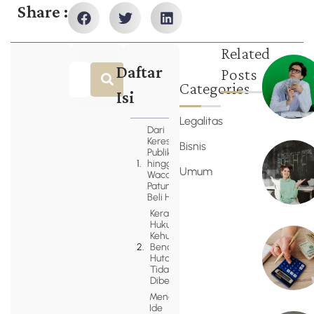
Share :
Related
Daftar
Posts
Categories
Isi
Legalitas
Dari
Keresahan
Bisnis
Publik
hingga
Umum
Wacana
Patungan
Beli Hutan
Kerangka
Hukum
Kehutanan:
Benarkah
Hutan
Tidak Bisa
Dibeli?
Mengapa
Ide