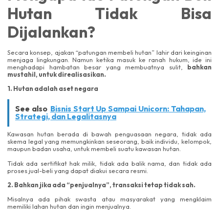
Hutan Tidak Bisa
Dijalankan?
Secara konsep, ajakan “patungan membeli hutan” lahir dari keinginan
menjaga lingkungan. Namun ketika masuk ke ranah hukum, ide ini
menghadapi hambatan besar yang membuatnya sulit,
bahkan
mustahil, untuk direalisasikan.
1. Hutan adalah aset negara
See also
Bisnis Start Up Sampai Unicorn: Tahapan,
Strategi, dan Legalitasnya
Kawasan hutan berada di bawah penguasaan negara, tidak ada
skema legal yang memungkinkan seseorang, baik individu, kelompok,
maupun badan usaha, untuk membeli suatu kawasan hutan.
Tidak ada sertifikat hak milik, tidak ada balik nama, dan tidak ada
proses jual-beli yang dapat diakui secara resmi.
2. Bahkan jika ada “penjualnya”, transaksi tetap tidak sah.
Misalnya ada pihak swasta atau masyarakat yang mengklaim
memiliki lahan hutan dan ingin menjualnya.