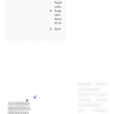
Pajak
sebagai
Bagian
dari Tata
Kelola
Klinik
Kesimpulan
Alamat
Menara Selatan
Navigation
Home
BpJamsostek
Lantai 12 Jl. Gatot
Perseroan
Subroto, Kav.38,
Terbatas
CV KAWAN
RT006/RW001,
PT Perorangan
BERKARYA
Kel. Kuningan
BERSAMA
Pendirian CV
Barat, Kec.
Phone :
0878-