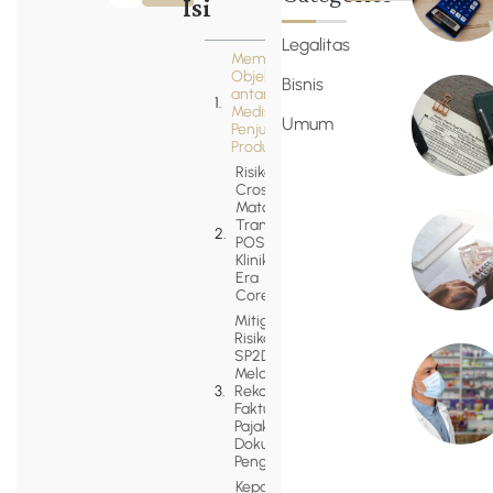
Isi
Legalitas
Memisahkan
Objek Pajak
Bisnis
antara Jasa
Medis dan
Umum
Penjualan
Produk
Risiko
Cross-
Matching
Transaksi
POS Kasir
Klinik di
Era
Coretax
Mitigasi
Risiko
SP2DK
Melalui
Rekonsiliasi
Faktur
Pajak dan
Dokumen
Pengadaan
Kepatuhan