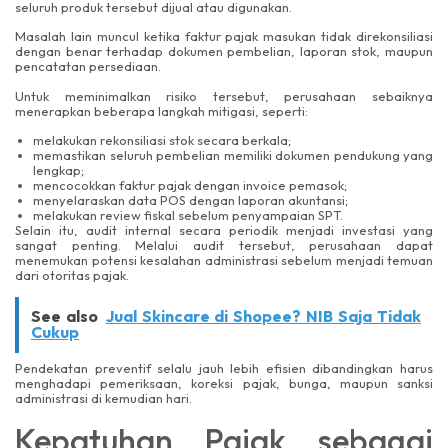
seluruh produk tersebut dijual atau digunakan.
Masalah lain muncul ketika faktur pajak masukan tidak direkonsiliasi
dengan benar terhadap dokumen pembelian, laporan stok, maupun
pencatatan persediaan.
Untuk meminimalkan risiko tersebut, perusahaan sebaiknya
menerapkan beberapa langkah mitigasi, seperti:
melakukan rekonsiliasi stok secara berkala;
memastikan seluruh pembelian memiliki dokumen pendukung yang
lengkap;
mencocokkan faktur pajak dengan invoice pemasok;
menyelaraskan data POS dengan laporan akuntansi;
melakukan review fiskal sebelum penyampaian SPT.
Selain itu, audit internal secara periodik menjadi investasi yang
sangat penting. Melalui audit tersebut, perusahaan dapat
menemukan potensi kesalahan administrasi sebelum menjadi temuan
dari otoritas pajak.
See also
Jual Skincare di Shopee? NIB Saja Tidak
Cukup
Pendekatan preventif selalu jauh lebih efisien dibandingkan harus
menghadapi pemeriksaan, koreksi pajak, bunga, maupun sanksi
administrasi di kemudian hari.
Kepatuhan Pajak sebagai