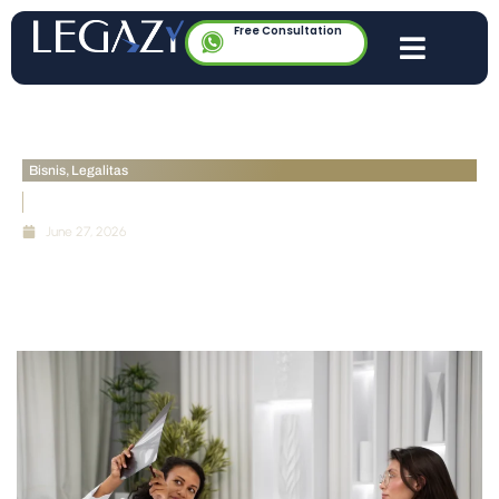
Free Consultation
Bisnis
,
Legalitas
Pajak Klinik Kecantikan di Era Coretax DJP
June 27, 2026