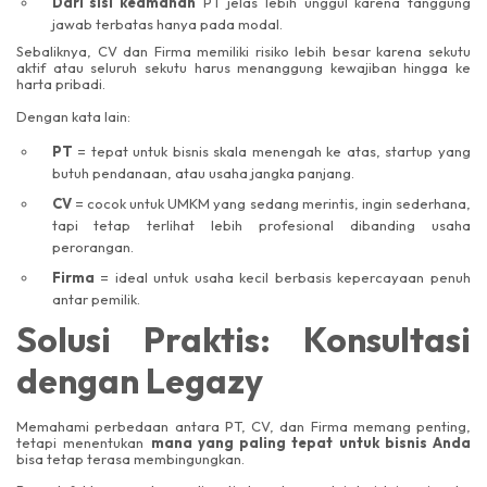
Dari sisi keamanan
PT jelas lebih unggul karena tanggung
jawab terbatas hanya pada modal.
Sebaliknya, CV dan Firma memiliki risiko lebih besar karena sekutu
aktif atau seluruh sekutu harus menanggung kewajiban hingga ke
harta pribadi.
Dengan kata lain:
PT
= tepat untuk bisnis skala menengah ke atas, startup yang
butuh pendanaan, atau usaha jangka panjang.
CV
= cocok untuk UMKM yang sedang merintis, ingin sederhana,
tapi tetap terlihat lebih profesional dibanding usaha
perorangan.
Firma
= ideal untuk usaha kecil berbasis kepercayaan penuh
antar pemilik.
Solusi Praktis: Konsultasi
dengan Legazy
Memahami perbedaan antara PT, CV, dan Firma memang penting,
tetapi menentukan
mana yang paling tepat untuk bisnis Anda
bisa tetap terasa membingungkan.