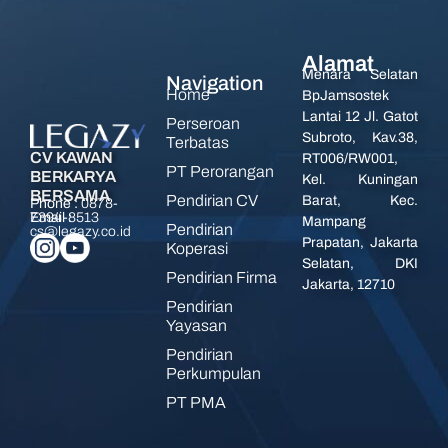
Alamat
Menara Selatan
Navigation
Home
BpJamsostek
Lantai 12 Jl. Gatot
Perseroan
Subroto, Kav.38,
Terbatas
CV KAWAN
RT006/RW001,
PT Perorangan
BERKARYA
Kel. Kuningan
BERSAMA
Pendirian CV
Barat, Kec.
Phone :
0878-
7394-8513
Email :
Mampang
Pendirian
cs@legazy.co.id
Prapatan, Jakarta
Koperasi
Selatan, DKI
Pendirian Firma
Jakarta, 12710
Pendirian
Yayasan
Pendirian
Perkumpulan
PT PMA