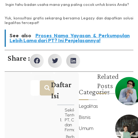
Ingin tahu badan usaha mana yang paling cocok untuk bisnis Anda?
Yuk, konsultasi gratis sekarang bersama Legazy dan dapatkan solusi
legalitas tercepat!
See also
Proses Nama Yayasan & Perkumpulan
Lebih Lama dari PT? Ini Penjelasannya!
Share :
Related
Daftar
Posts
Categories
Isi
Legalitas
Sekilas
Tentang
Bisnis
PT, CV,
dan
Umum
Firma
Perbedaan