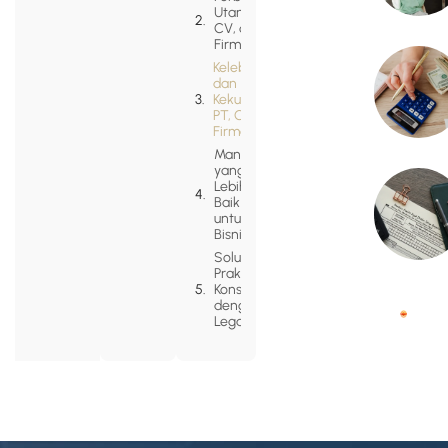
Utama PT,
CV, dan
Firma
Kelebihan
dan
Kekurangan
PT, CV, dan
Firma
Mana
yang
Lebih
Baik
untuk
Bisnis?
Solusi
Praktis:
Konsultasi
dengan
Legazy