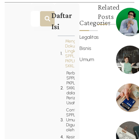
Related
Daftar
Posts
Categories
Isi
Legalitas
Mengenal
Dokumen
Bisnis
Lingkungan:
SPPL,
Umum
PKPLH, dan
SKKL.
Perbedaan
SPPL,
PKPLH, dan
SKKL
dalam
Perizinan
Usaha
Contoh
SPPL yang
Umum
Digunakan
oleh UMK
Kesimpulan