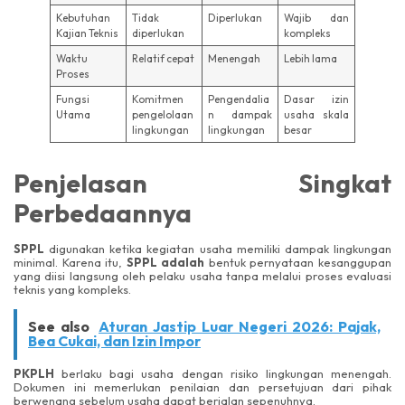
Kebutuhan
Tidak
Diperlukan
Wajib dan
Kajian Teknis
diperlukan
kompleks
Waktu
Relatif cepat
Menengah
Lebih lama
Proses
Fungsi
Komitmen
Pengendalia
Dasar izin
Utama
pengelolaan
n dampak
usaha skala
lingkungan
lingkungan
besar
Penjelasan Singkat
Perbedaannya
SPPL
digunakan ketika kegiatan usaha memiliki dampak lingkungan
minimal. Karena itu,
SPPL adalah
bentuk pernyataan kesanggupan
yang diisi langsung oleh pelaku usaha tanpa melalui proses evaluasi
teknis yang kompleks.
See also
Aturan Jastip Luar Negeri 2026: Pajak,
Bea Cukai, dan Izin Impor
PKPLH
berlaku bagi usaha dengan risiko lingkungan menengah.
Dokumen ini memerlukan penilaian dan persetujuan dari pihak
berwenang sebelum usaha dapat berjalan sepenuhnya.