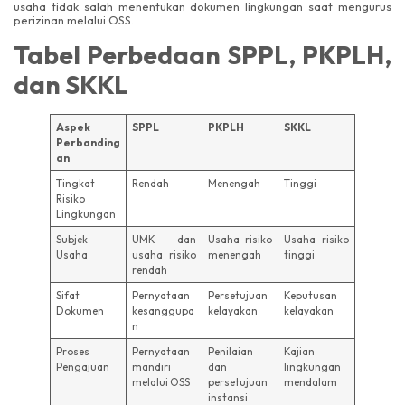
usaha tidak salah menentukan dokumen lingkungan saat mengurus
perizinan melalui OSS.
Tabel Perbedaan SPPL, PKPLH,
dan SKKL
Aspek
SPPL
PKPLH
SKKL
Perbanding
an
Tingkat
Rendah
Menengah
Tinggi
Risiko
Lingkungan
Subjek
UMK dan
Usaha risiko
Usaha risiko
Usaha
usaha risiko
menengah
tinggi
rendah
Sifat
Pernyataan
Persetujuan
Keputusan
Dokumen
kesanggupa
kelayakan
kelayakan
n
Proses
Pernyataan
Penilaian
Kajian
Pengajuan
mandiri
dan
lingkungan
melalui OSS
persetujuan
mendalam
instansi