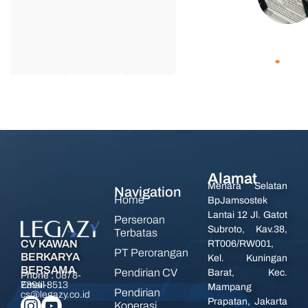
Alamat
Menara Selatan
Navigation
Home
BpJamsostek
Lantai 12 Jl. Gatot
Perseroan
Subroto, Kav.38,
Terbatas
CV KAWAN
RT006/RW001,
PT Perorangan
BERKARYA
Kel. Kuningan
BERSAMA
Pendirian CV
Barat, Kec.
Phone :
0878-
7394-8513
Email :
Mampang
Pendirian
cs@legazy.co.id
Prapatan, Jakarta
Koperasi