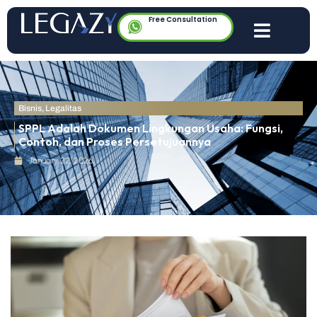
Free Consultation
Bisnis
,
Legalitas
SPPL Adalah Dokumen Lingkungan Usaha: Fungsi,
Contoh, dan Proses Persetujuannya
January 22, 2026